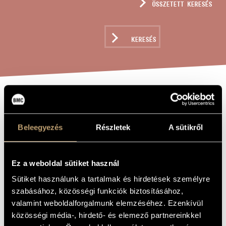
ÖSSZETETT KERESÉS
MŰVÉSZADATBÁZIS
ZENEMŰ-ADATBÁZIS
KERESÉS
ZENEI KÖNYVTÁR, ONLINE KATALÓGUS
JÁTÉKOK III/
A MŰ CÍME
2B - JÁTÉK A
Beleegyezés
Részletek
A sütikről
VÉGTELENNEL
(NÉGY KÉZRE)
Ez a weboldal sütiket használ
Sütiket használunk a tartalmak és hirdetések személyre
Kurtág György
ZENESZERZŐ
szabásához, közösségi funkciók biztosításához,
valamint weboldalforgalmunk elemzéséhez. Ezenkívül
Játékok III/ 2b - Játék a végtelennel (négy kézre)
EREDETI /
közösségi média-, hirdető- és elemező partnereinkkel
MAGYAR CÍM