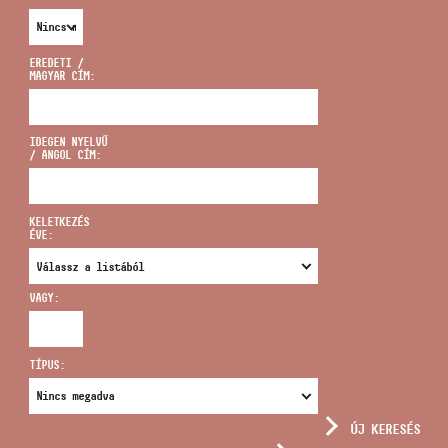
EREDETI /
MAGYAR CÍM:
CÍM
IDEGEN NYELVŰ
/ ANGOL CÍM:
EMAIL
infokozpont@bmc.hu
KELETKEZÉS
ÉVE:
TELEFON
VAGY:
NYITVA TARTÁS
TÍPUS:
ÚJ KERESÉS