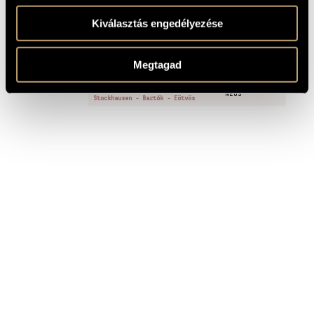
Kiválasztás engedélyezése
FELVÉTELEK
Megtagad
CÍM
KIADÓ
Kosmos / Crumb - Kurtág -
NEOS
Stockhausen - Bartók - Eötvös