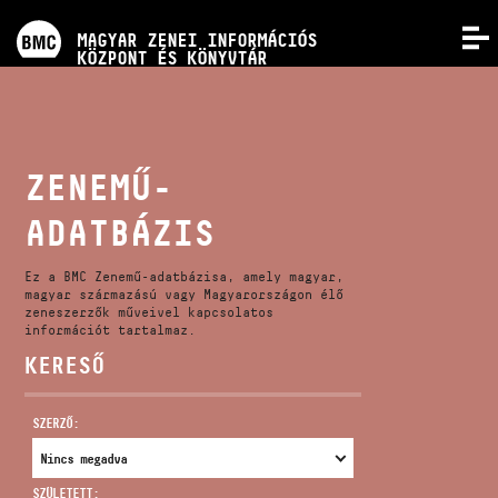
PROGRAMOK
MAGYAR ZENEI INFORMÁCIÓS
MENÜ
KÖZPONT ÉS KÖNYVTÁR
VERSENYEK
KÉPZÉSEK
ZENEMŰ-
ADATBÁZIS
KIADVÁNYOK
Ez a BMC Zenemű-adatbázisa, amely magyar,
RÓLUNK
magyar származású vagy Magyarországon élő
zeneszerzők műveivel kapcsolatos
információt tartalmaz.
KERESŐ
KAPCSOLAT
SZERZŐ:
VIDEÓ GALÉRIA
SZÜLETETT: