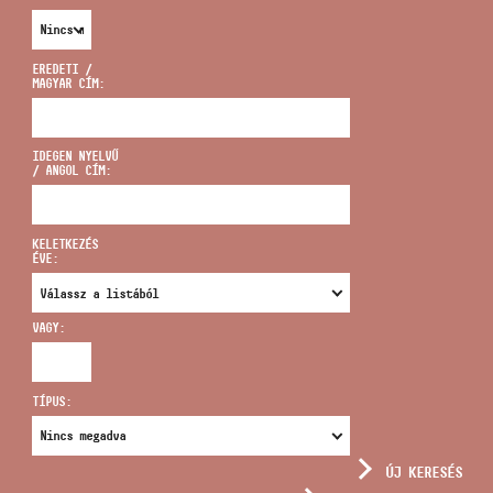
EREDETI /
MAGYAR CÍM:
CÍM
IDEGEN NYELVŰ
/ ANGOL CÍM:
EMAIL
infokozpont@bmc.hu
KELETKEZÉS
ÉVE:
TELEFON
VAGY:
NYITVA TARTÁS
TÍPUS:
ÚJ KERESÉS