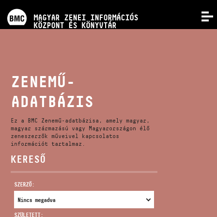
PROGRAMOK
MAGYAR ZENEI INFORMÁCIÓS
MENÜ
KÖZPONT ÉS KÖNYVTÁR
VERSENYEK
KÉPZÉSEK
ZENEMŰ-
ADATBÁZIS
KIADVÁNYOK
Ez a BMC Zenemű-adatbázisa, amely magyar,
RÓLUNK
magyar származású vagy Magyarországon élő
zeneszerzők műveivel kapcsolatos
információt tartalmaz.
KERESŐ
KAPCSOLAT
SZERZŐ:
VIDEÓ GALÉRIA
SZÜLETETT: