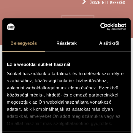
ÖSSZETETT KERESÉS
MŰVÉSZADATBÁZIS
ZENEMŰ-ADATBÁZIS
KERESÉS
ZENEI KÖNYVTÁR, ONLINE KATALÓGUS
Beleegyezés
Részletek
A sütikről
JÁTÉKOK I/15A
A MŰ CÍME
Ez a weboldal sütiket használ
- HANG ÉS
Sütiket használunk a tartalmak és hirdetések személyre
GOMBÓC (2)
szabásához, közösségi funkciók biztosításához,
valamint weboldalforgalmunk elemzéséhez. Ezenkívül
közösségi média-, hirdető- és elemező partnereinkkel
Kurtág György
ZENESZERZŐ
megosztjuk az Ön weboldalhasználatra vonatkozó
adatait, akik kombinálhatják az adatokat más olyan
Játékok I/15A - Hang és gombóc (2)
EREDETI /
adatokkal, amelyeket Ön adott meg számukra vagy az
MAGYAR CÍM
Ön által használt más szolgáltatásokból gyűjtöttek.
Games I/15A - Sound and Sound-ball (2)
IDEGEN
NYELVŰ /
ANGOL CÍM