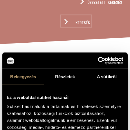
ÖSSZETETT KERESÉS
MŰVÉSZADATBÁZIS
ZENEMŰ-ADATBÁZIS
KERESÉS
ZENEI KÖNYVTÁR, ONLINE KATALÓGUS
THREE SINGULAR
A MŰ CÍME
PIECES OP. 44
Beleegyezés
Részletek
A sütikről
Dohnányi Ernő
ZENESZERZŐ
Ez a weboldal sütiket használ
Three Singular Pieces Op. 44
EREDETI /
MAGYAR CÍM
Sütiket használunk a tartalmak és hirdetések személyre
Three Singular Pieces Op. 44
IDEGEN
szabásához, közösségi funkciók biztosításához,
NYELVŰ /
valamint weboldalforgalmunk elemzéséhez. Ezenkívül
ANGOL CÍM
közösségi média-, hirdető- és elemező partnereinkkel
1951
A MŰ