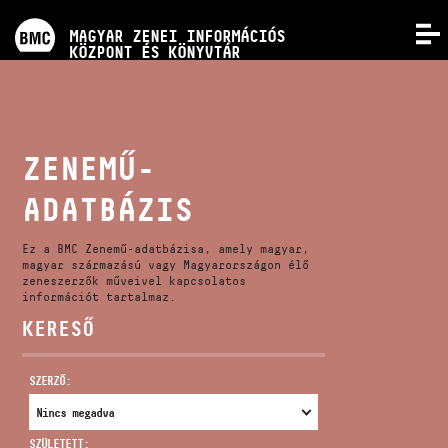
PROGRAMOK
MAGYAR ZENEI INFORMÁCIÓS
MENÜ
KÖZPONT ÉS KÖNYVTÁR
VERSENYEK
KÉPZÉSEK
ZENEMŰ-
ADATBÁZIS
KIADVÁNYOK
Ez a BMC Zenemű-adatbázisa, amely magyar,
RÓLUNK
magyar származású vagy Magyarországon élő
zeneszerzők műveivel kapcsolatos
információt tartalmaz.
KERESŐ
KAPCSOLAT
SZERZŐ:
VIDEÓ GALÉRIA
SZÜLETETT: