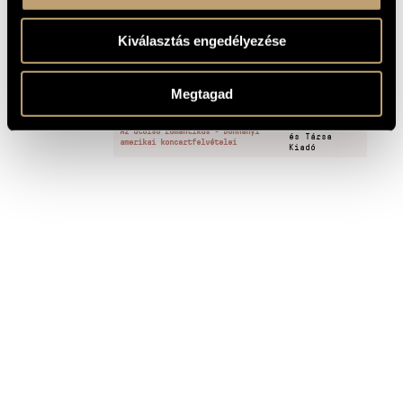
III. Perpetuum mobile
3
Kiválasztás engedélyezése
FELVÉTELEK
Megtagad
CÍM
KIADÓ
Rózsavölgyi
Az utolsó romantikus - Dohnányi
és Társa
amerikai koncertfelvételei
Kiadó