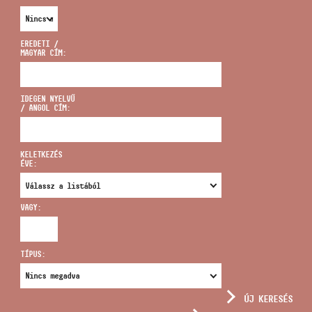
EREDETI /
MAGYAR CÍM:
CÍM
IDEGEN NYELVŰ
/ ANGOL CÍM:
EMAIL
infokozpont@bmc.hu
KELETKEZÉS
ÉVE:
TELEFON
VAGY:
NYITVA TARTÁS
TÍPUS:
ÚJ KERESÉS