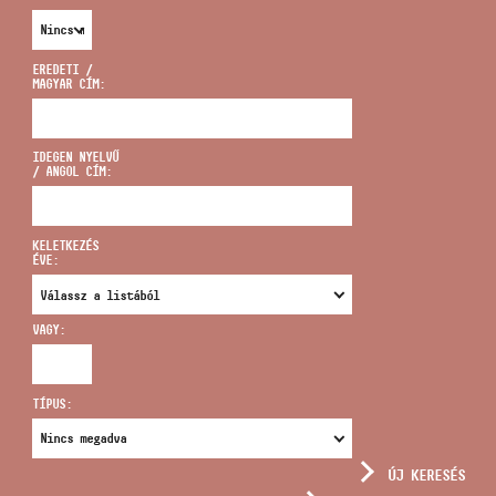
EREDETI /
MAGYAR CÍM:
CÍM
IDEGEN NYELVŰ
/ ANGOL CÍM:
EMAIL
infokozpont@bmc.hu
KELETKEZÉS
ÉVE:
TELEFON
VAGY:
NYITVA TARTÁS
TÍPUS:
ÚJ KERESÉS