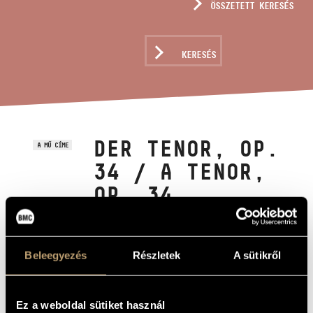
ÖSSZETETT KERESÉS
MŰVÉSZADATBÁZIS
ZENEMŰ-ADATBÁZIS
KERESÉS
ZENEI KÖNYVTÁR, ONLINE KATALÓGUS
DER TENOR, OP.
A MŰ CÍME
34 / A TENOR,
OP. 34
Dohnányi Ernő
ZENESZERZŐ
Beleegyezés
Részletek
A sütikről
Der Tenor, Op. 34 / A tenor, Op. 34
EREDETI /
MAGYAR CÍM
Der Tenor, Op. 34 / The Tenor, Op. 34
IDEGEN
NYELVŰ /
Ez a weboldal sütiket használ
ANGOL CÍM