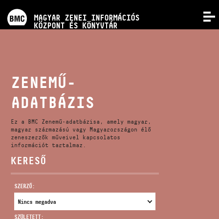
PROGRAMOK
MAGYAR ZENEI INFORMÁCIÓS
MENÜ
KÖZPONT ÉS KÖNYVTÁR
VERSENYEK
KÉPZÉSEK
ZENEMŰ-
ADATBÁZIS
KIADVÁNYOK
Ez a BMC Zenemű-adatbázisa, amely magyar,
RÓLUNK
magyar származású vagy Magyarországon élő
zeneszerzők műveivel kapcsolatos
információt tartalmaz.
KERESŐ
KAPCSOLAT
SZERZŐ:
VIDEÓ GALÉRIA
SZÜLETETT: