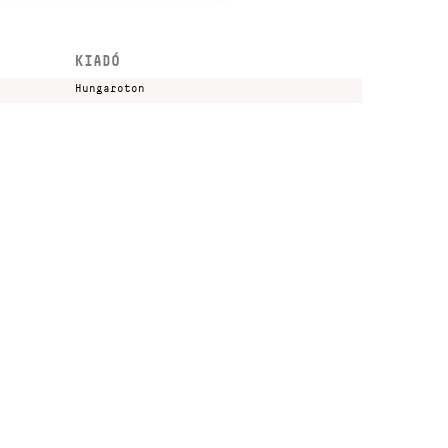
KIADÓ
Hungaroton
Kulturális és Innovációs Minisztérium
Nemzeti Kulturális Alap
Ferencváros