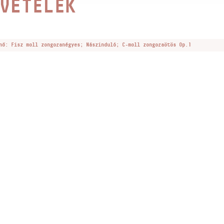
VÉTELEK
nő: Fisz moll zongoranégyes; Nászinduló; C-moll zongoraötös Op.1