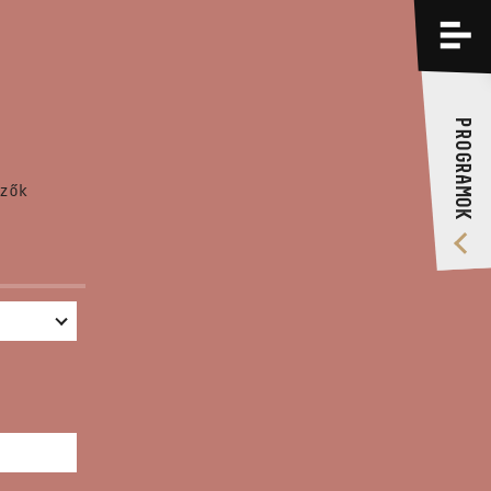
PROGRAMOK
KÉPZÉSEK
PROGRAMOK
RÓLUNK
zők
VIDEÓ GALÉRIA