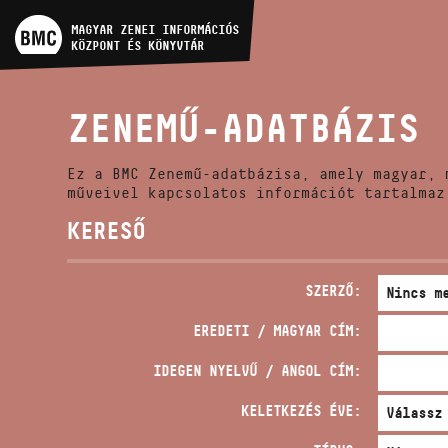
MŰVÉSZADATBÁZIS
MAGYAR ZENEI INFORMÁCIÓS
KÖZPONT ÉS KÖNYVTÁR
ZENEMŰ-ADATBÁZIS
ZENEMŰ-ADATBÁZIS
ZENEI KÖNYVTÁR, ONLINE
KATALÓGUS
Ez a BMC Zenemű-adatbázisa, amely magyar, 
műveivel kapcsolatos információt tartalmaz
KERESŐ
SZERZŐ:
EREDETI / MAGYAR CÍM:
IDEGEN NYELVŰ / ANGOL CÍM:
KELETKEZÉS ÉVE: