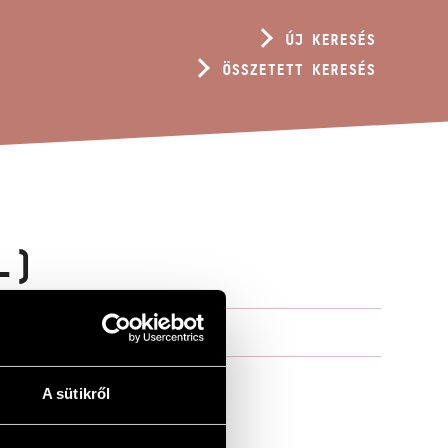
ÚJ KERESÉS
ÖSSZETETT KERESÉS
L)
A sütikről