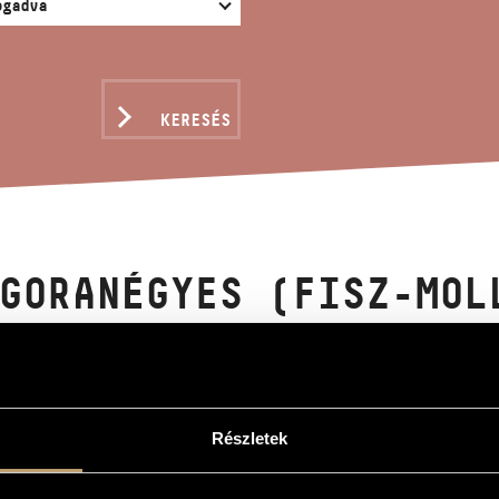
KERESÉS
GORANÉGYES (FISZ-MOL
rnő
s (fisz-moll)
Részletek
-sharp minor
egedűre, brácsára ás csellóra