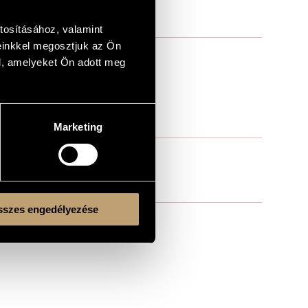
tosításához, valamint
einkkel megosztjuk az Ön
l, amelyeket Ön adott meg
Marketing
szes engedélyezése