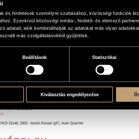
ál
mak és hirdetések személyre szabásához, közösségi funkciók biz
hez. Ezenkívül közösségi média-, hirdető- és elemező partner
e
zó adatait, akik kombinálhatják az adatokat más olyan adatokka
sznált más szolgáltatásokból gyűjtöttek.
lc.
Beállítások
Statisztikai
oderato
llegretto vivace
lto espressivo
on brio - Allegro moderato - Tempo I.
Kiválasztás engedélyezése
Ös
4, Vienna
enna, D-07245, 1900
re!
CD-32148, 2003 - István Kassai (pf.), Auer Quartet