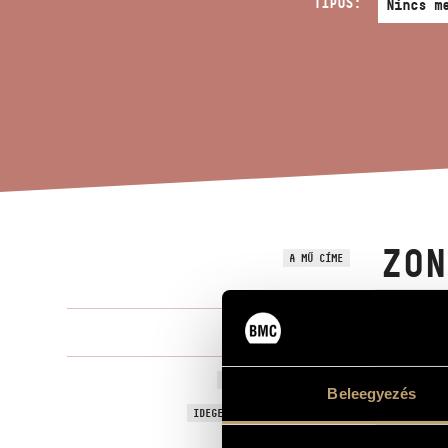
TÍPUS:
ZON
A MŰ CÍME
Dohnányi E
ZENESZERZŐ
Zongoranégye
EREDETI / MAGYAR CÍM
Beleegyezés
Quator in F
IDEGEN NYELVŰ / ANGOL CÍM
Zongorára, h
ALCÍM