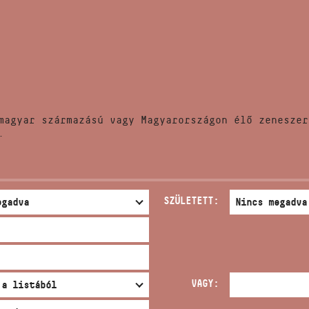
HÍREK
CÍM
VERSENYEK
EMAIL
infokozpont@bmc.hu
KIADVÁNYOK
TELEFON
magyar származású vagy Magyarországon élő zeneszer
KAPCSOLAT
.
NYITVA TARTÁS
SZÜLETETT:
VAGY: