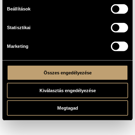
KELETKEZÉSI
ÉVE
Beállítások
Szólóhangszerre
TÍPUS
1
Statisztikai
ELŐADÓK
SZÁMA
pf.
ELŐADÓI
APPARÁTUS
Marketing
0 perc
IDŐTARTAM
MS
KOTTAKIADÓ
/ FORRÁS
Összes engedélyezése
Kiválasztás engedélyezése
Megtagad