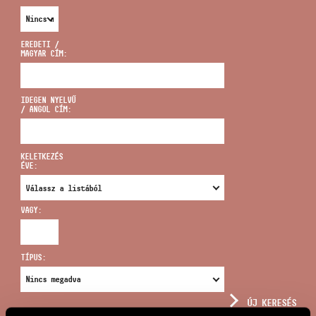
EREDETI /
MAGYAR CÍM:
CÍM
IDEGEN NYELVŰ
/ ANGOL CÍM:
EMAIL
infokozpont@bmc.hu
KELETKEZÉS
ÉVE:
TELEFON
VAGY:
NYITVA TARTÁS
TÍPUS:
ÚJ KERESÉS