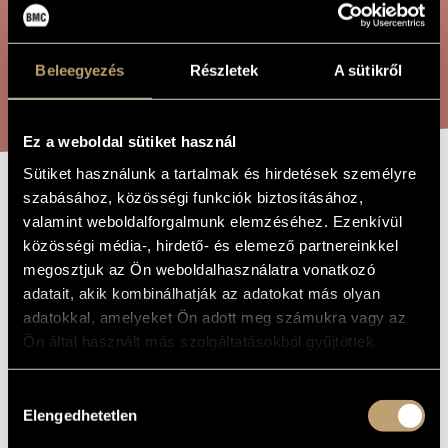
ÖSSZETETT KERESÉS
MŰVÉSZADATBÁZIS
ZENEMŰ-ADATBÁZIS
Beleegyezés
Részletek
A sütikről
KERESÉS
ZENEI KÖNYVTÁR, ONLINE KATALÓGUS
Ez a weboldal sütiket használ
Sütiket használunk a tartalmak és hirdetések személyre
szabásához, közösségi funkciók biztosításához,
TARANTELLA IN
A MŰ CÍME
valamint weboldalforgalmunk elemzéséhez. Ezenkívül
C MINOR
közösségi média-, hirdető- és elemező partnereinkkel
megosztjuk az Ön weboldalhasználatra vonatkozó
adatait, akik kombinálhatják az adatokat más olyan
Dohnányi Ernő
ZENESZERZŐ
adatokkal, amelyeket Ön adott meg számukra vagy az
Ön által használt más szolgáltatásokból gyűjtöttek.
TARANTELLA in C minor
EREDETI /
MAGYAR CÍM
TARANTELLA in C minor
IDEGEN
Hozzájárulás
NYELVŰ /
Elengedhetetlen
ANGOL CÍM
kiválasztása
1890
A MŰ