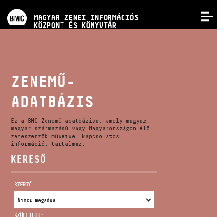
PROGRAMOK
MAGYAR ZENEI INFORMÁCIÓS
MENÜ
KÖZPONT ÉS KÖNYVTÁR
VERSENYEK
KÉPZÉSEK
ZENEMŰ-
ADATBÁZIS
KIADVÁNYOK
Ez a BMC Zenemű-adatbázisa, amely magyar,
RÓLUNK
magyar származású vagy Magyarországon élő
zeneszerzők műveivel kapcsolatos
információt tartalmaz.
KERESŐ
KAPCSOLAT
SZERZŐ:
VIDEÓ GALÉRIA
SZÜLETETT: