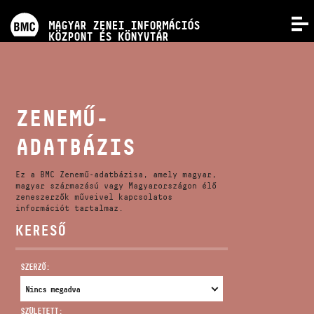
PROGRAMOK
MAGYAR ZENEI INFORMÁCIÓS
MENÜ
KÖZPONT ÉS KÖNYVTÁR
VERSENYEK
KÉPZÉSEK
ZENEMŰ-
ADATBÁZIS
KIADVÁNYOK
Ez a BMC Zenemű-adatbázisa, amely magyar,
RÓLUNK
magyar származású vagy Magyarországon élő
zeneszerzők műveivel kapcsolatos
információt tartalmaz.
KERESŐ
KAPCSOLAT
SZERZŐ:
VIDEÓ GALÉRIA
SZÜLETETT: