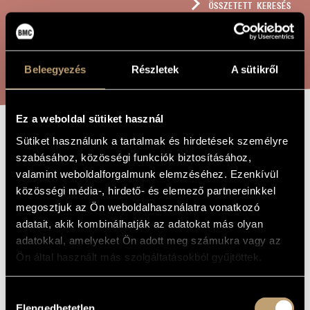
ÖSSZETETT KERESÉS
MŰVÉSZADATBÁZIS
ZENEMŰ-ADATBÁZIS
KERESÉS
Beleegyezés
Részletek
A sütikről
ZENEI KÖNYVTÁR, ONLINE KATALÓGUS
Ez a weboldal sütiket használ
DALOK SÁRKÖZI
Sütiket használunk a tartalmak és hirdetések személyre
A MŰ CÍME
szabásához, közösségi funkciók biztosításához,
GYÖRGY
valamint weboldalforgalmunk elemzéséhez. Ezenkívül
VERSEIRE
közösségi média-, hirdető- és elemező partnereinkkel
megosztjuk az Ön weboldalhasználatra vonatkozó
adatait, akik kombinálhatják az adatokat más olyan
Kósa György
ZENESZERZŐ
adatokkal, amelyeket Ön adott meg számukra vagy az
Ön által használt más szolgáltatásokból gyűjtöttek.
Dalok Sárközi György verseire
EREDETI /
MAGYAR CÍM
Songs to Poems by György Sárközi
IDEGEN
Hozzájárulás
NYELVŰ /
Elengedhetetlen
ANGOL CÍM