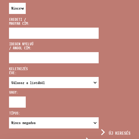
EREDETI /
MAGYAR CÍM:
CÍM
IDEGEN NYELVŰ
/ ANGOL CÍM:
EMAIL
infokozpont@bmc.hu
KELETKEZÉS
ÉVE:
TELEFON
VAGY:
NYITVA TARTÁS
TÍPUS:
ÚJ KERESÉS