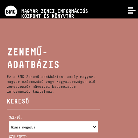
PROGRAMOK
MAGYAR ZENEI INFORMÁCIÓS
MENÜ
KÖZPONT ÉS KÖNYVTÁR
VERSENYEK
KÉPZÉSEK
ZENEMŰ-
ADATBÁZIS
KIADVÁNYOK
Ez a BMC Zenemű-adatbázisa, amely magyar,
RÓLUNK
magyar származású vagy Magyarországon élő
zeneszerzők műveivel kapcsolatos
információt tartalmaz.
KERESŐ
KAPCSOLAT
SZERZŐ:
VIDEÓ GALÉRIA
SZÜLETETT: