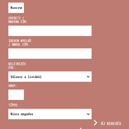
EREDETI /
MAGYAR CÍM:
CÍM
IDEGEN NYELVŰ
/ ANGOL CÍM:
EMAIL
infokozpont@bmc.hu
KELETKEZÉS
ÉVE:
TELEFON
VAGY:
NYITVA TARTÁS
TÍPUS:
ÚJ KERESÉS