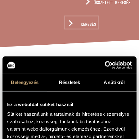
ÖSSZETETT KERESÉS
MŰVÉSZADATBÁZIS
ZENEMŰ-ADATBÁZIS
KERESÉS
ZENEI KÖNYVTÁR, ONLINE KATALÓGUS
KÍNAI DALOK PO
A MŰ CÍME
CSÜ-JI
Beleegyezés
Részletek
A sütikről
VERSEIRE
Ez a weboldal sütiket használ
Kósa György
ZENESZERZŐ
Sütiket használunk a tartalmak és hirdetések személyre
Kínai dalok Po Csü-ji verseire
EREDETI /
szabásához, közösségi funkciók biztosításához,
MAGYAR CÍM
valamint weboldalforgalmunk elemzéséhez. Ezenkívül
Chinese Songs to Poems by Po Chü-i
IDEGEN
NYELVŰ /
közösségi média-, hirdető- és elemező partnereinkkel
ANGOL CÍM