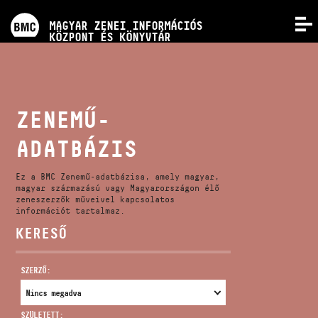
PROGRAMOK
MAGYAR ZENEI INFORMÁCIÓS
MENÜ
KÖZPONT ÉS KÖNYVTÁR
VERSENYEK
KÉPZÉSEK
ZENEMŰ-
ADATBÁZIS
KIADVÁNYOK
Ez a BMC Zenemű-adatbázisa, amely magyar,
RÓLUNK
magyar származású vagy Magyarországon élő
zeneszerzők műveivel kapcsolatos
információt tartalmaz.
KERESŐ
KAPCSOLAT
SZERZŐ:
VIDEÓ GALÉRIA
SZÜLETETT: