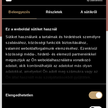
ÖSSZETETT KERESÉS
MŰVÉSZADATBÁZIS
Beleegyezés
Részletek
A sütikről
ZENEMŰ-ADATBÁZIS
KERESÉS
ZENEI KÖNYVTÁR, ONLINE KATALÓGUS
Ez a weboldal sütiket használ
Sütiket használunk a tartalmak és hirdetések személyre
szabásához, közösségi funkciók biztosításához,
valamint weboldalforgalmunk elemzéséhez. Ezenkívül
BALLADA ÉS
A MŰ CÍME
közösségi média-, hirdető- és elemező partnereinkkel
RONDÓ
megosztjuk az Ön weboldalhasználatra vonatkozó
adatait, akik kombinálhatják az adatokat más olyan
adatokkal, amelyeket Ön adott meg számukra vagy az
Kósa György
ZENESZERZŐ
Ön által használt más szolgáltatásokból gyűjtöttek.
Ballada és rondó
EREDETI /
MAGYAR CÍM
Hozzájárulás
Ballad and Rondo
IDEGEN
Elengedhetetlen
kiválasztása
NYELVŰ /
ANGOL CÍM
1961
A MŰ