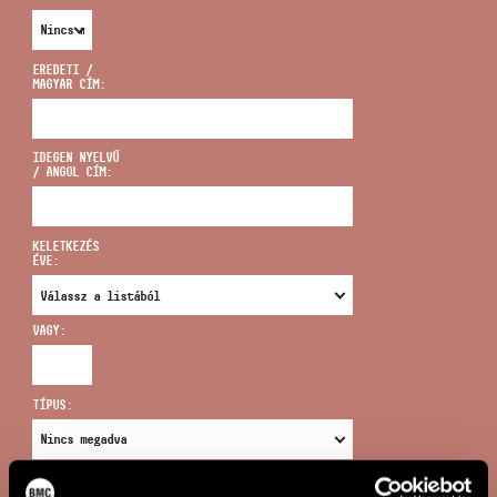
EREDETI /
MAGYAR CÍM:
CÍM
IDEGEN NYELVŰ
/ ANGOL CÍM:
EMAIL
infokozpont@bmc.hu
KELETKEZÉS
ÉVE:
TELEFON
VAGY:
NYITVA TARTÁS
TÍPUS:
ÚJ KERESÉS