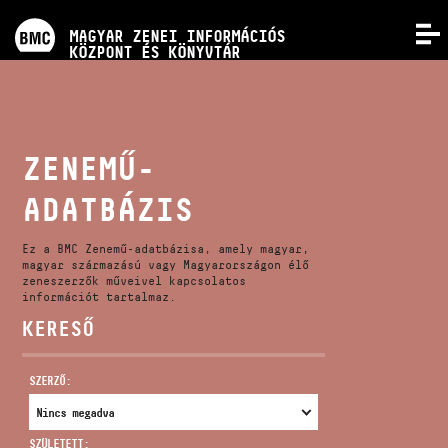
PROGRAMOK
MAGYAR ZENEI INFORMÁCIÓS
MENÜ
KÖZPONT ÉS KÖNYVTÁR
VERSENYEK
KÉPZÉSEK
ZENEMŰ-
ADATBÁZIS
KIADVÁNYOK
Ez a BMC Zenemű-adatbázisa, amely magyar,
RÓLUNK
magyar származású vagy Magyarországon élő
zeneszerzők műveivel kapcsolatos
információt tartalmaz.
KERESŐ
KAPCSOLAT
SZERZŐ:
VIDEÓ GALÉRIA
SZÜLETETT: