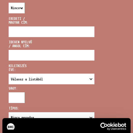
EREDETI /
MAGYAR CÍM:
CÍM
IDEGEN NYELVŰ
/ ANGOL CÍM:
EMAIL
infokozpont@bmc.hu
KELETKEZÉS
ÉVE:
TELEFON
VAGY:
NYITVA TARTÁS
TÍPUS:
ÚJ KERESÉS