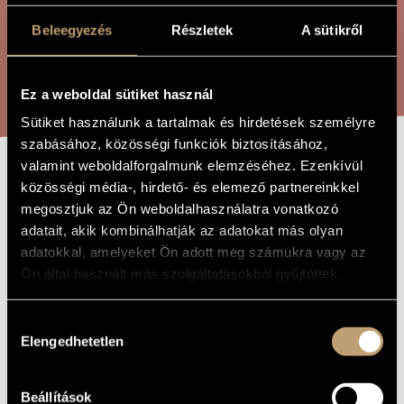
ÖSSZETETT KERESÉS
MŰVÉSZADATBÁZIS
Beleegyezés
Részletek
A sütikről
ZENEMŰ-ADATBÁZIS
KERESÉS
ZENEI KÖNYVTÁR, ONLINE KATALÓGUS
Ez a weboldal sütiket használ
Sütiket használunk a tartalmak és hirdetések személyre
szabásához, közösségi funkciók biztosításához,
valamint weboldalforgalmunk elemzéséhez. Ezenkívül
AMOR SANCTUS
közösségi média-, hirdető- és elemező partnereinkkel
A MŰ CÍME
megosztjuk az Ön weboldalhasználatra vonatkozó
adatait, akik kombinálhatják az adatokat más olyan
Kósa György
ZENESZERZŐ
adatokkal, amelyeket Ön adott meg számukra vagy az
Ön által használt más szolgáltatásokból gyűjtöttek.
Amor Sanctus
EREDETI /
MAGYAR CÍM
Amor Sanctus
IDEGEN
Hozzájárulás
NYELVŰ /
Elengedhetetlen
kiválasztása
ANGOL CÍM
1958
A MŰ
KELETKEZÉSI
ÉVE
Beállítások