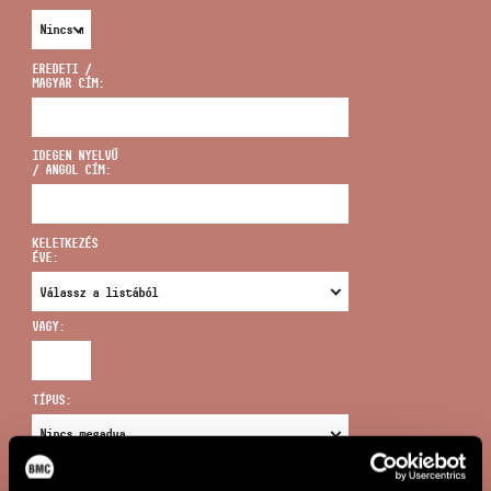
EREDETI /
MAGYAR CÍM:
CÍM
IDEGEN NYELVŰ
/ ANGOL CÍM:
EMAIL
infokozpont@bmc.hu
KELETKEZÉS
ÉVE:
TELEFON
VAGY:
NYITVA TARTÁS
TÍPUS:
ÚJ KERESÉS