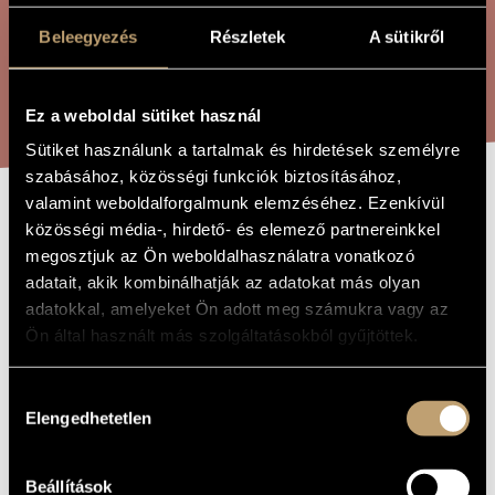
ÖSSZETETT KERESÉS
MŰVÉSZADATBÁZIS
Beleegyezés
Részletek
A sütikről
ZENEMŰ-ADATBÁZIS
KERESÉS
ZENEI KÖNYVTÁR, ONLINE KATALÓGUS
Ez a weboldal sütiket használ
Sütiket használunk a tartalmak és hirdetések személyre
szabásához, közösségi funkciók biztosításához,
valamint weboldalforgalmunk elemzéséhez. Ezenkívül
TE DEUM
közösségi média-, hirdető- és elemező partnereinkkel
A MŰ CÍME
megosztjuk az Ön weboldalhasználatra vonatkozó
adatait, akik kombinálhatják az adatokat más olyan
Kósa György
ZENESZERZŐ
adatokkal, amelyeket Ön adott meg számukra vagy az
Ön által használt más szolgáltatásokból gyűjtöttek.
Te Deum
EREDETI /
MAGYAR CÍM
Te Deum
IDEGEN
Hozzájárulás
NYELVŰ /
Elengedhetetlen
kiválasztása
ANGOL CÍM
1949
A MŰ
KELETKEZÉSI
ÉVE
Beállítások