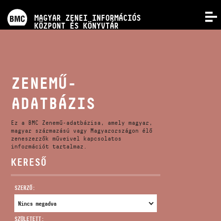
PROGRAMOK
MAGYAR ZENEI INFORMÁCIÓS
MENÜ
KÖZPONT ÉS KÖNYVTÁR
VERSENYEK
KÉPZÉSEK
ZENEMŰ-
ADATBÁZIS
KIADVÁNYOK
Ez a BMC Zenemű-adatbázisa, amely magyar,
RÓLUNK
magyar származású vagy Magyarországon élő
zeneszerzők műveivel kapcsolatos
információt tartalmaz.
KERESŐ
KAPCSOLAT
SZERZŐ:
VIDEÓ GALÉRIA
SZÜLETETT: