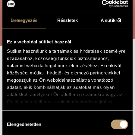
ÖSSZETETT KERESÉS
MŰVÉSZADATBÁZIS
ZENEMŰ-ADATBÁZIS
Beleegyezés
Részletek
A sütikről
KERESÉS
ZENEI KÖNYVTÁR, ONLINE KATALÓGUS
Ez a weboldal sütiket használ
Sütiket használunk a tartalmak és hirdetések személyre
szabásához, közösségi funkciók biztosításához,
ANSELMUS DIÁK
A MŰ CÍME
valamint weboldalforgalmunk elemzéséhez. Ezenkívül
közösségi média-, hirdető- és elemező partnereinkkel
megosztjuk az Ön weboldalhasználatra vonatkozó
Kósa György
ZENESZERZŐ
adatait, akik kombinálhatják az adatokat más olyan
Anselmus diák
adatokkal, amelyeket Ön adott meg számukra vagy az
EREDETI /
MAGYAR CÍM
Ön által használt más szolgáltatásokból gyűjtöttek.
Student Anselmus
IDEGEN
NYELVŰ /
ANGOL CÍM
Hozzájárulás
1945
A MŰ
Elengedhetetlen
kiválasztása
KELETKEZÉSI
ÉVE