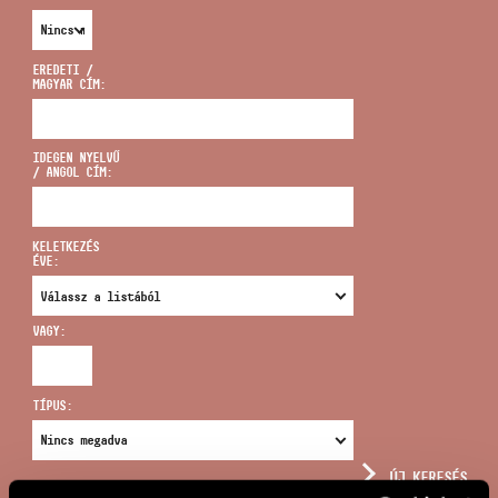
EREDETI /
MAGYAR CÍM:
CÍM
IDEGEN NYELVŰ
/ ANGOL CÍM:
EMAIL
infokozpont@bmc.hu
KELETKEZÉS
ÉVE:
TELEFON
VAGY:
NYITVA TARTÁS
TÍPUS:
ÚJ KERESÉS