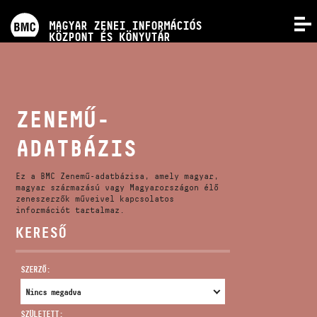
PROGRAMOK
MAGYAR ZENEI INFORMÁCIÓS
MENÜ
KÖZPONT ÉS KÖNYVTÁR
VERSENYEK
KÉPZÉSEK
ZENEMŰ-
ADATBÁZIS
KIADVÁNYOK
Ez a BMC Zenemű-adatbázisa, amely magyar,
RÓLUNK
magyar származású vagy Magyarországon élő
zeneszerzők műveivel kapcsolatos
információt tartalmaz.
KERESŐ
KAPCSOLAT
SZERZŐ:
VIDEÓ GALÉRIA
SZÜLETETT: