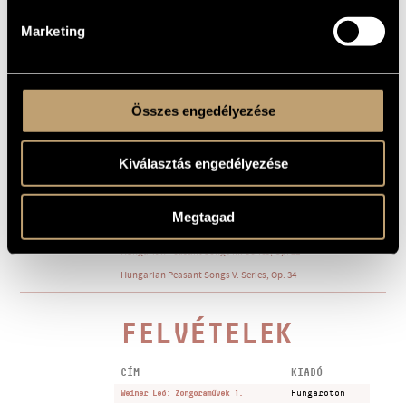
MINTA
XXII. Turn-Dance from Marosszék
Marketing
2
XXIII. Grieving Shepherd
3
XXIV. The Song of Ignác Gábor
4
Összes engedélyezése
XXV. Variations
5
Kiválasztás engedélyezése
Part of the series: Hungarian Peasant Songs I., II., III., IV., V.
MEGJEGYZÉSEK,
TOVÁBBI INFO
See also:
Hungarian Peasant Songs I. Series, Op. 19
Megtagad
Hungarian Peasant Songs II. Series, Op. 19
Hungarian Peasant Songs III. Series, Op. 22
Hungarian Peasant Songs V. Series, Op. 34
FELVÉTELEK
CÍM
KIADÓ
Weiner Leó: Zongoraművek 1.
Hungaroton