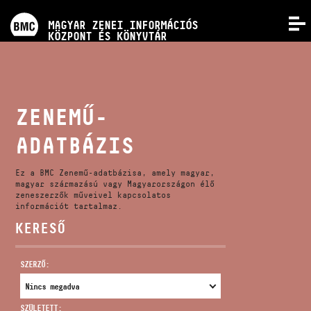
PROGRAMOK
MAGYAR ZENEI INFORMÁCIÓS
MENÜ
KÖZPONT ÉS KÖNYVTÁR
VERSENYEK
KÉPZÉSEK
ZENEMŰ-
ADATBÁZIS
KIADVÁNYOK
Ez a BMC Zenemű-adatbázisa, amely magyar,
RÓLUNK
magyar származású vagy Magyarországon élő
zeneszerzők műveivel kapcsolatos
információt tartalmaz.
KERESŐ
KAPCSOLAT
SZERZŐ:
VIDEÓ GALÉRIA
SZÜLETETT: