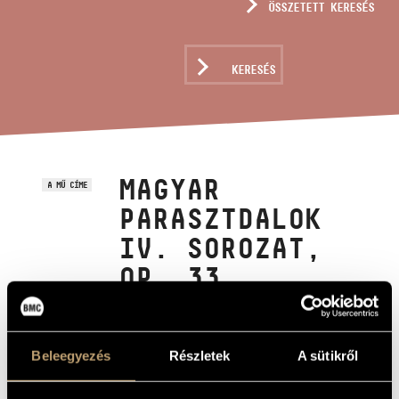
ÖSSZETETT KERESÉS
MŰVÉSZADATBÁZIS
ZENEMŰ-ADATBÁZIS
KERESÉS
ZENEI KÖNYVTÁR, ONLINE KATALÓGUS
MAGYAR
A MŰ CÍME
PARASZTDALOK
IV. SOROZAT,
OP. 33
Weiner Leó
ZENESZERZŐ
Beleegyezés
Részletek
A sütikről
Magyar parasztdalok IV. sorozat, Op. 33
EREDETI /
MAGYAR CÍM