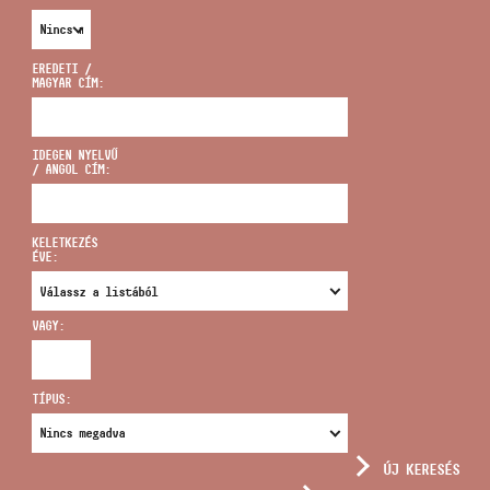
EREDETI /
MAGYAR CÍM:
CÍM
IDEGEN NYELVŰ
/ ANGOL CÍM:
EMAIL
infokozpont@bmc.hu
KELETKEZÉS
ÉVE:
TELEFON
VAGY:
NYITVA TARTÁS
TÍPUS:
ÚJ KERESÉS