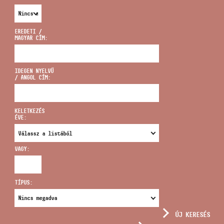
EREDETI /
MAGYAR CÍM:
CÍM
IDEGEN NYELVŰ
/ ANGOL CÍM:
EMAIL
infokozpont@bmc.hu
KELETKEZÉS
ÉVE:
TELEFON
VAGY:
NYITVA TARTÁS
TÍPUS:
ÚJ KERESÉS