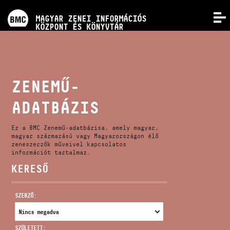
PROGRAMOK
MAGYAR ZENEI INFORMÁCIÓS
MENÜ
KÖZPONT ÉS KÖNYVTÁR
VERSENYEK
KÉPZÉSEK
ZENEMŰ-
ADATBÁZIS
KIADVÁNYOK
Ez a BMC Zenemű-adatbázisa, amely magyar,
RÓLUNK
magyar származású vagy Magyarországon élő
zeneszerzők műveivel kapcsolatos
információt tartalmaz.
KERESŐ
KAPCSOLAT
SZERZŐ:
VIDEÓ GALÉRIA
SZÜLETETT: