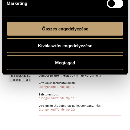
Orchestra Miskolc, László Kovács (cond.)
Marketing
1 PERCES
I. Night
1
MINTA
II. Callow
2
Összes engedélyezése
III. Fairy Dance
3
IV. The Grieving Tünde
4
Kiválasztás engedélyezése
V. Witches´ Kitchen
5
Megtagad
VI. Golden Apple Tree
6
Composed after the play by Mihály Vörösmarty
MEGJEGYZÉSEK,
TOVÁBBI INFO
Version as incidental music:
Csongor and Tünde, Op. 10
Balett version:
Csongor and Tünde, Op. 10
Version for the Sopianae Ballet Company, Pécs:
Csongor and Tünde, Op. 10c