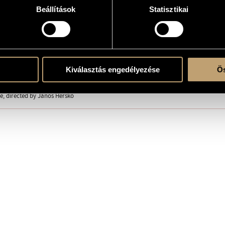
Beállítások
Statisztikai
7, Hungary
Kiválasztás engedélyezése
Ös
 MAFILM Stúdió 3.
, directed by János Herskó