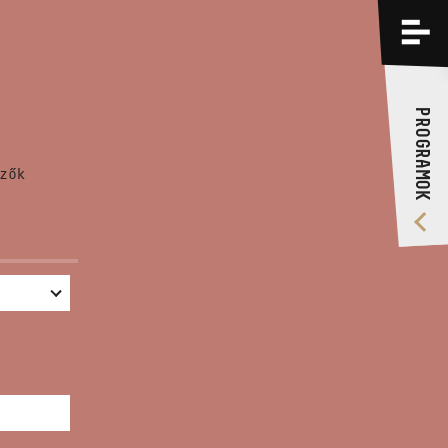
PROGRAMOK
KÉPZÉSEK
PROGRAMOK
RÓLUNK
zők
VIDEÓ GALÉRIA