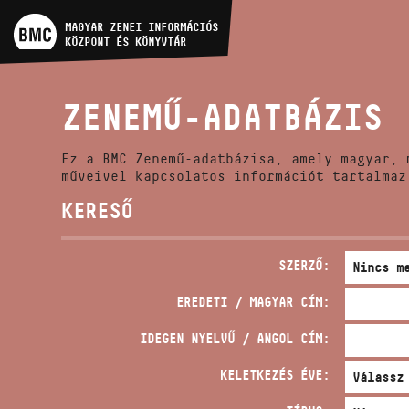
MŰVÉSZADATBÁZIS
MAGYAR ZENEI INFORMÁCIÓS
KÖZPONT ÉS KÖNYVTÁR
ZENEMŰ-ADATBÁZIS
ZENEMŰ-ADATBÁZIS
ZENEI KÖNYVTÁR, ONLINE
KATALÓGUS
Ez a BMC Zenemű-adatbázisa, amely magyar, 
műveivel kapcsolatos információt tartalmaz
KERESŐ
SZERZŐ:
EREDETI / MAGYAR CÍM:
IDEGEN NYELVŰ / ANGOL CÍM:
KELETKEZÉS ÉVE: