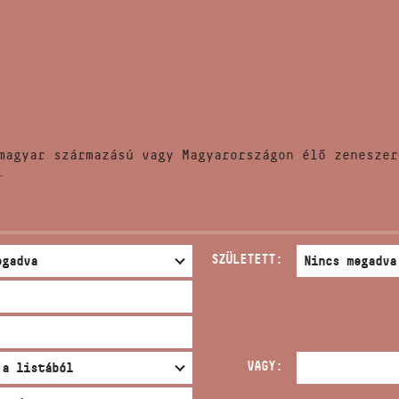
HÍREK
CÍM
VERSENYEK
EMAIL
infokozpont@bmc.hu
KIADVÁNYOK
TELEFON
magyar származású vagy Magyarországon élő zeneszer
KAPCSOLAT
.
NYITVA TARTÁS
SZÜLETETT:
VAGY: