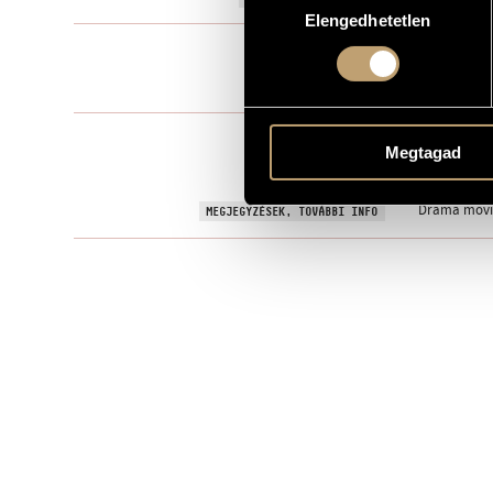
Elengedhetetlen
kiválasztása
Filmzene
TÍPUS
0 perc
IDŐTARTAM
9 March 196
BEMUTATÓ
Megtagad
Hungarofilm,
KOTTAKIADÓ / FORRÁS
Drama movie
MEGJEGYZÉSEK, TOVÁBBI INFO