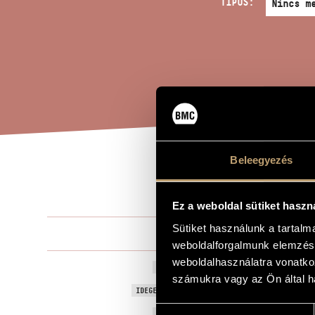
TÍPUS:
Beleegyezés
SZE
A MŰ CÍME
Ez a weboldal sütiket haszn
Sütiket használunk a tartal
Petrovics Em
ZENESZERZŐ
weboldalforgalmunk elemzésé
weboldalhasználatra vonatko
Szevasz, Ver
EREDETI / MAGYAR CÍM
számukra vagy az Ön által ha
Hello, Vera
IDEGEN NYELVŰ / ANGOL CÍM
Hozzájárulás
1967
A MŰ KELETKEZÉSI ÉVE