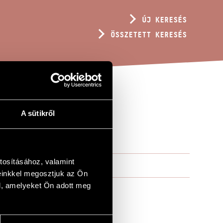
ÚJ KERESÉS
ÖSSZETETT KERESÉS
A sütikről
tosításához, valamint
einkkel megosztjuk az Ön
l, amelyeket Ön adott meg