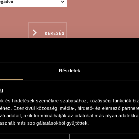
KERESÉS
Részletek
VASZ, VERA
ál
mak és hirdetések személyre szabásához, közösségi funkciók biz
il
hez. Ezenkívül közösségi média-, hirdető- és elemező partner
zó adatait, akik kombinálhatják az adatokat más olyan adatokka
a
sznált más szolgáltatásokból gyűjtöttek.