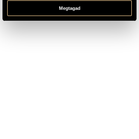
Hungaroton
gordonkára
Megtagad