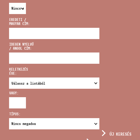
EREDETI /
MAGYAR CÍM:
CÍM
IDEGEN NYELVŰ
/ ANGOL CÍM:
EMAIL
infokozpont@bmc.hu
KELETKEZÉS
ÉVE:
TELEFON
VAGY:
NYITVA TARTÁS
TÍPUS:
ÚJ KERESÉS