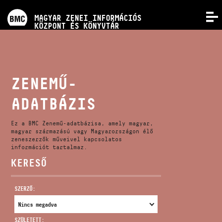
PROGRAMOK
MAGYAR ZENEI INFORMÁCIÓS
MENÜ
KÖZPONT ÉS KÖNYVTÁR
VERSENYEK
KÉPZÉSEK
ZENEMŰ-
ADATBÁZIS
KIADVÁNYOK
Ez a BMC Zenemű-adatbázisa, amely magyar,
RÓLUNK
magyar származású vagy Magyarországon élő
zeneszerzők műveivel kapcsolatos
információt tartalmaz.
KERESŐ
KAPCSOLAT
SZERZŐ:
VIDEÓ GALÉRIA
SZÜLETETT: