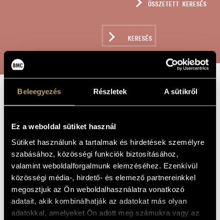
ÖSSZETETT KERESÉS
MŰVÉSZADATBÁZIS
ZENEMŰ-ADATBÁZIS
KERESÉS
ZENEI KÖNYVTÁR, ONLINE KATALÓGUS
Beleegyezés
Részletek
A sütikről
SCHATTENLOS I,
A MŰ CÍME
II, III
Ez a weboldal sütiket használ
Sütiket használunk a tartalmak és hirdetések személyre
Tihanyi László
ZENESZERZŐ
szabásához, közösségi funkciók biztosításához,
valamint weboldalforgalmunk elemzéséhez. Ezenkívül
Schattenlos I, II, III
EREDETI /
közösségi média-, hirdető- és elemező partnereinkkel
MAGYAR CÍM
megosztjuk az Ön weboldalhasználatra vonatkozó
Schattenlos I, II, III
IDEGEN
NYELVŰ /
adatait, akik kombinálhatják az adatokat más olyan
ANGOL CÍM
adatokkal, amelyeket Ön adott meg számukra vagy az
Három szóló-tétel klarinétra, zongorára és csellóra
ALCÍM