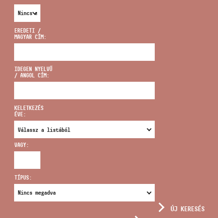
EREDETI /
MAGYAR CÍM:
CÍM
IDEGEN NYELVŰ
/ ANGOL CÍM:
EMAIL
infokozpont@bmc.hu
KELETKEZÉS
ÉVE:
TELEFON
VAGY:
NYITVA TARTÁS
TÍPUS:
ÚJ KERESÉS