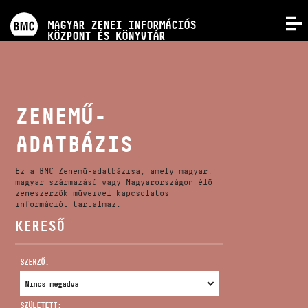
PROGRAMOK
MAGYAR ZENEI INFORMÁCIÓS
MENÜ
KÖZPONT ÉS KÖNYVTÁR
VERSENYEK
KÉPZÉSEK
ZENEMŰ-
ADATBÁZIS
KIADVÁNYOK
Ez a BMC Zenemű-adatbázisa, amely magyar,
RÓLUNK
magyar származású vagy Magyarországon élő
zeneszerzők műveivel kapcsolatos
információt tartalmaz.
KERESŐ
KAPCSOLAT
SZERZŐ:
VIDEÓ GALÉRIA
SZÜLETETT: