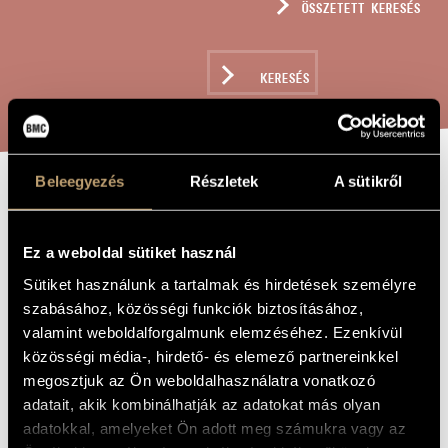
ÖSSZETETT KERESÉS
MŰVÉSZADATBÁZIS
ZENEMŰ-ADATBÁZIS
KERESÉS
ZENEI KÖNYVTÁR, ONLINE KATALÓGUS
Beleegyezés
Részletek
A sütikről
HOMMAGE A
A MŰ CÍME
VESZELSZKY
Ez a weboldal sütiket használ
Sütiket használunk a tartalmak és hirdetések személyre
Vidovszky László
ZENESZERZŐ
szabásához, közösségi funkciók biztosításához,
valamint weboldalforgalmunk elemzéséhez. Ezenkívül
Hommage a Veszelszky
EREDETI /
közösségi média-, hirdető- és elemező partnereinkkel
MAGYAR CÍM
megosztjuk az Ön weboldalhasználatra vonatkozó
Hommage a Veszelszky
IDEGEN
NYELVŰ /
adatait, akik kombinálhatják az adatokat más olyan
ANGOL CÍM
adatokkal, amelyeket Ön adott meg számukra vagy az
Gépzongorára
ALCÍM