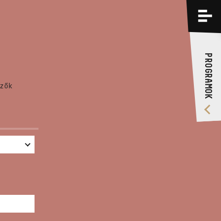
PROGRAMOK
KÉPZÉSEK
PROGRAMOK
RÓLUNK
zők
VIDEÓ GALÉRIA