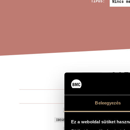
TÍPUS:
CSE
A MŰ CÍME
Durkó Péter
ZENESZERZŐ
Beleegyezés
Csellóversen
EREDETI / MAGYAR CÍM
Cello Concer
IDEGEN NYELVŰ / ANGOL CÍM
Ez a weboldal sütiket haszn
2000
A MŰ KELETKEZÉSI ÉVE