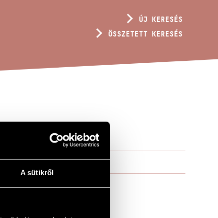
ÚJ KERESÉS
ÖSSZETETT KERESÉS
A sütikről