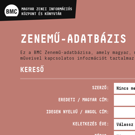
MŰVÉSZADATBÁZIS
MAGYAR ZENEI INFORMÁCIÓS
KÖZPONT ÉS KÖNYVTÁR
ZENEMŰ-ADATBÁZIS
ZENEMŰ-ADATBÁZIS
ZENEI KÖNYVTÁR, ONLINE
KATALÓGUS
Ez a BMC Zenemű-adatbázisa, amely magyar, 
műveivel kapcsolatos információt tartalmaz
KERESŐ
SZERZŐ:
EREDETI / MAGYAR CÍM:
IDEGEN NYELVŰ / ANGOL CÍM:
KELETKEZÉS ÉVE: