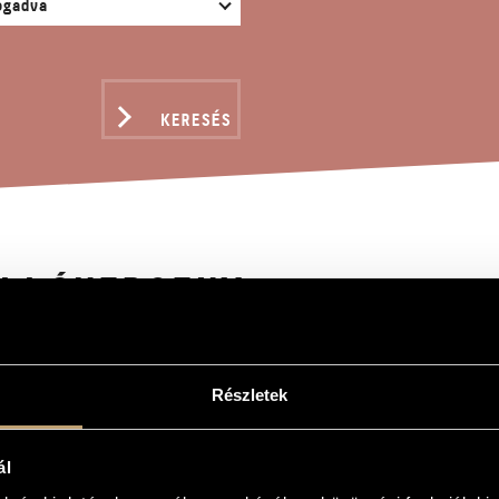
KERESÉS
LLÓVERSENY
Részletek
y
to
ál