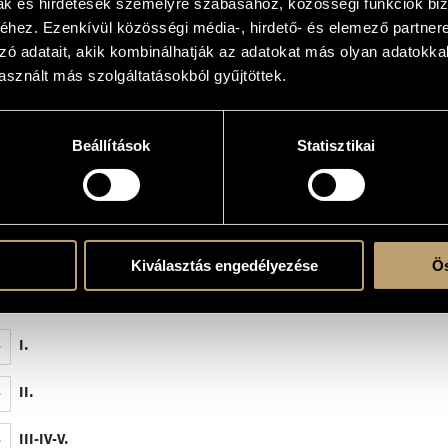
mak és hirdetések személyre szabásához, közösségi funkciók biz
hez. Ezenkívül közösségi média-, hirdető- és elemező partner
zó adatait, akik kombinálhatják az adatokat más olyan adatokka
sznált más szolgáltatásokból gyűjtöttek.
rc. (tmb.picc., 3 tom-tom, gr.c., ptto., tam-tam, xil., vibr. (s.m.), marimba, camp., timp.) - 
Beállítások
Statisztikai
 V
y of Debrecen, Hungary
 Orchestra of the Conservatory of Debrecen, Hungary; Tamás Kedves (vlc.), Zoltán 
Kiválasztás engedélyezése
Ös
y of Debrecen
I.
II.
III-IV-V.