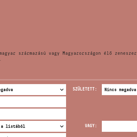
HÍREK
CÍM
VERSENYEK
EMAIL
infokozpont@bmc.hu
KIADVÁNYOK
TELEFON
magyar származású vagy Magyarországon élő zeneszer
KAPCSOLAT
.
NYITVA TARTÁS
SZÜLETETT:
VAGY: