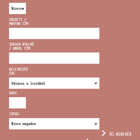
EREDETI /
MAGYAR CÍM:
CÍM
IDEGEN NYELVŰ
/ ANGOL CÍM:
EMAIL
infokozpont@bmc.hu
KELETKEZÉS
ÉVE:
TELEFON
VAGY:
NYITVA TARTÁS
TÍPUS:
ÚJ KERESÉS