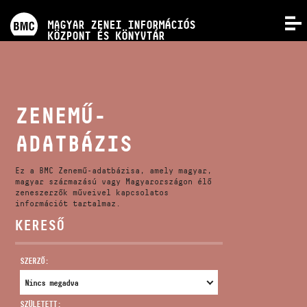
PROGRAMOK
MAGYAR ZENEI INFORMÁCIÓS
MENÜ
KÖZPONT ÉS KÖNYVTÁR
VERSENYEK
KÉPZÉSEK
ZENEMŰ-
ADATBÁZIS
KIADVÁNYOK
Ez a BMC Zenemű-adatbázisa, amely magyar,
RÓLUNK
magyar származású vagy Magyarországon élő
zeneszerzők műveivel kapcsolatos
információt tartalmaz.
KERESŐ
KAPCSOLAT
SZERZŐ:
VIDEÓ GALÉRIA
SZÜLETETT: