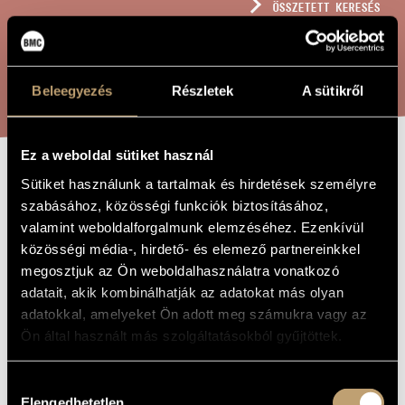
ÖSSZETETT KERESÉS
MŰVÉSZADATBÁZIS
ZENEMŰ-ADATBÁZIS
KERESÉS
Beleegyezés
Részletek
A sütikről
ZENEI KÖNYVTÁR, ONLINE KATALÓGUS
Ez a weboldal sütiket használ
TÁJKÉP AD HOC
Sütiket használunk a tartalmak és hirdetések személyre
A MŰ CÍME
szabásához, közösségi funkciók biztosításához,
valamint weboldalforgalmunk elemzéséhez. Ezenkívül
Jeney Zoltán
ZENESZERZŐ
közösségi média-, hirdető- és elemező partnereinkkel
megosztjuk az Ön weboldalhasználatra vonatkozó
Tájkép ad hoc
EREDETI /
adatait, akik kombinálhatják az adatokat más olyan
MAGYAR CÍM
adatokkal, amelyeket Ön adott meg számukra vagy az
Landscape ad hoc
IDEGEN
NYELVŰ /
Ön által használt más szolgáltatásokból gyűjtöttek.
ANGOL CÍM
Egy szólóhangszerre és hangszalagra
ALCÍM
Hozzájárulás
to Dezső Tandori
AJÁNLÁS
Elengedhetetlen