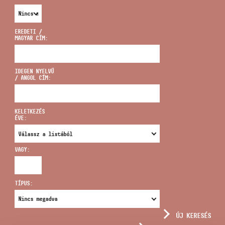
EREDETI /
MAGYAR CÍM:
CÍM
IDEGEN NYELVŰ
/ ANGOL CÍM:
EMAIL
infokozpont@bmc.hu
KELETKEZÉS
ÉVE:
TELEFON
VAGY:
NYITVA TARTÁS
TÍPUS:
ÚJ KERESÉS