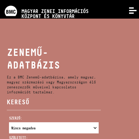
PROGRAMOK
MAGYAR ZENEI INFORMÁCIÓS
MENÜ
KÖZPONT ÉS KÖNYVTÁR
VERSENYEK
KÉPZÉSEK
ZENEMŰ-
ADATBÁZIS
KIADVÁNYOK
Ez a BMC Zenemű-adatbázisa, amely magyar,
RÓLUNK
magyar származású vagy Magyarországon élő
zeneszerzők műveivel kapcsolatos
információt tartalmaz.
KERESŐ
KAPCSOLAT
SZERZŐ:
VIDEÓ GALÉRIA
SZÜLETETT: