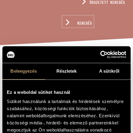
ÖSSZETETT KERESÉS
MŰVÉSZADATBÁZIS
ZENEMŰ-ADATBÁZIS
KERESÉS
ZENEI KÖNYVTÁR, ONLINE KATALÓGUS
MISERERE
A MŰ CÍME
Beleegyezés
Részletek
A sütikről
Szőllősy András
ZENESZERZŐ
Ez a weboldal sütiket használ
Miserere
EREDETI /
MAGYAR CÍM
Sütiket használunk a tartalmak és hirdetések személyre
Miserere
IDEGEN
szabásához, közösségi funkciók biztosításához,
NYELVŰ /
ANGOL CÍM
valamint weboldalforgalmunk elemzéséhez. Ezenkívül
(Psalmus L) a 6 voci
ALCÍM
közösségi média-, hirdető- és elemező partnereinkkel
to the King´s Singers
megosztjuk az Ön weboldalhasználatra vonatkozó
AJÁNLÁS