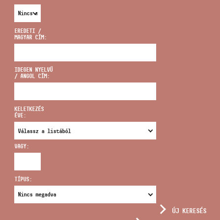
EREDETI /
MAGYAR CÍM:
CÍM
IDEGEN NYELVŰ
/ ANGOL CÍM:
EMAIL
infokozpont@bmc.hu
KELETKEZÉS
ÉVE:
TELEFON
VAGY:
NYITVA TARTÁS
TÍPUS:
ÚJ KERESÉS