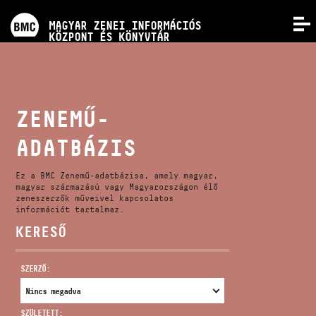
PROGRAMOK
MAGYAR ZENEI INFORMÁCIÓS
MENÜ
KÖZPONT ÉS KÖNYVTÁR
VERSENYEK
KÉPZÉSEK
ZENEMŰ-
ADATBÁZIS
KIADVÁNYOK
Ez a BMC Zenemű-adatbázisa, amely magyar,
RÓLUNK
magyar származású vagy Magyarországon élő
zeneszerzők műveivel kapcsolatos
információt tartalmaz.
KERESŐ
KAPCSOLAT
SZERZŐ:
VIDEÓ GALÉRIA
SZÜLETETT: