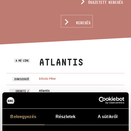
ÖSSZETETT KERESÉS
MŰVÉSZADATBÁZIS
ZENEMŰ-ADATBÁZIS
KERESÉS
ZENEI KÖNYVTÁR, ONLINE KATALÓGUS
ATLANTIS
A MŰ CÍME
Eötvös Péter
ZENESZERZŐ
Atlantis
EREDETI /
MAGYAR CÍM
Atlantis
IDEGEN
NYELVŰ /
ANGOL CÍM
Beleegyezés
Részletek
A sütikről
Baritonhangra, fiú szopránra, cimbalomra és zenekarra
ALCÍM
1995
A MŰ