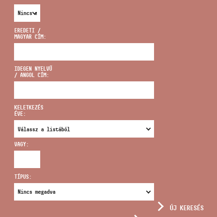
EREDETI /
MAGYAR CÍM:
CÍM
IDEGEN NYELVŰ
/ ANGOL CÍM:
EMAIL
infokozpont@bmc.hu
KELETKEZÉS
ÉVE:
TELEFON
VAGY:
NYITVA TARTÁS
TÍPUS:
ÚJ KERESÉS