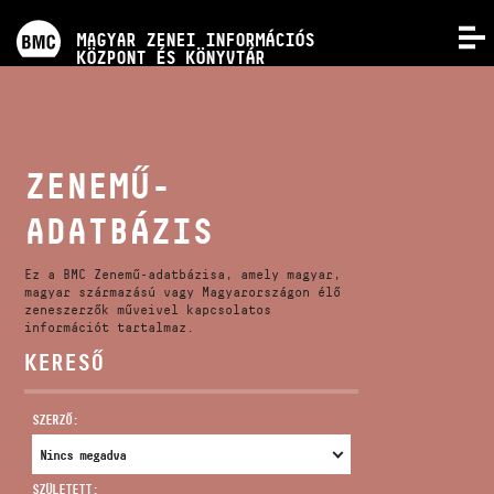
PROGRAMOK
MAGYAR ZENEI INFORMÁCIÓS
MENÜ
KÖZPONT ÉS KÖNYVTÁR
VERSENYEK
KÉPZÉSEK
ZENEMŰ-
ADATBÁZIS
KIADVÁNYOK
Ez a BMC Zenemű-adatbázisa, amely magyar,
RÓLUNK
magyar származású vagy Magyarországon élő
zeneszerzők műveivel kapcsolatos
információt tartalmaz.
KERESŐ
KAPCSOLAT
SZERZŐ:
VIDEÓ GALÉRIA
SZÜLETETT: