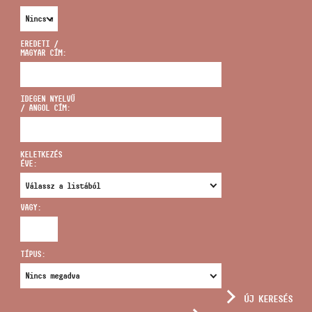
EREDETI /
MAGYAR CÍM:
CÍM
IDEGEN NYELVŰ
/ ANGOL CÍM:
EMAIL
infokozpont@bmc.hu
KELETKEZÉS
ÉVE:
TELEFON
VAGY:
NYITVA TARTÁS
TÍPUS:
ÚJ KERESÉS