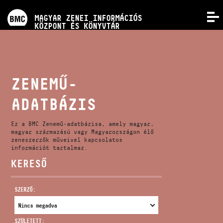
PROGRAMOK
MAGYAR ZENEI INFORMÁCIÓS
MENÜ
KÖZPONT ÉS KÖNYVTÁR
VERSENYEK
KÉPZÉSEK
ZENEMŰ-
ADATBÁZIS
KIADVÁNYOK
Ez a BMC Zenemű-adatbázisa, amely magyar,
RÓLUNK
magyar származású vagy Magyarországon élő
zeneszerzők műveivel kapcsolatos
információt tartalmaz.
KERESŐ
KAPCSOLAT
SZERZŐ:
VIDEÓ GALÉRIA
SZÜLETETT: