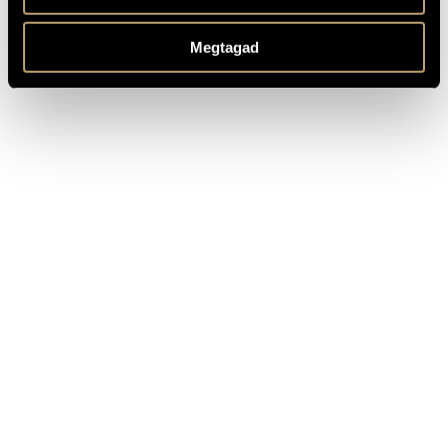
From the film music
Hortobágy, Op. 21
MEGJEGYZÉSEK,
TOVÁBBI INFO
Megtagad