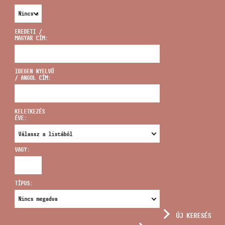
EREDETI /
MAGYAR CÍM:
CÍM
IDEGEN NYELVŰ
/ ANGOL CÍM:
EMAIL
infokozpont@bmc.hu
KELETKEZÉS
ÉVE:
TELEFON
VAGY:
NYITVA TARTÁS
TÍPUS:
ÚJ KERESÉS