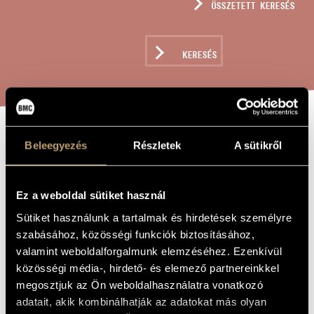
ÖSSZETETT KERESÉS
MŰVÉSZADATBÁZIS
ZENEMŰ-ADATBÁZIS
KERESÉS
ZENEI KÖNYVTÁR, ONLINE KATALÓGUS
HORTOBÁGY, OP.
Beleegyezés
Részletek
A sütikről
A MŰ CÍME
21 (A)
Ez a weboldal sütiket használ
Lajtha László
ZENESZERZŐ
Sütiket használunk a tartalmak és hirdetések személyre
szabásához, közösségi funkciók biztosításához,
Hortobágy, Op. 21 (a)
EREDETI /
valamint weboldalforgalmunk elemzéséhez. Ezenkívül
MAGYAR CÍM
közösségi média-, hirdető- és elemező partnereinkkel
Hortobágy, Op. 21 (a)
IDEGEN
NYELVŰ /
megosztjuk az Ön weboldalhasználatra vonatkozó
ANGOL CÍM
adatait, akik kombinálhatják az adatokat más olyan
Szvit zenekarra
ALCÍM