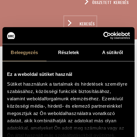
ÖSSZETETT KERESÉS
MŰVÉSZADATBÁZIS
ZENEMŰ-ADATBÁZIS
KERESÉS
ZENEI KÖNYVTÁR, ONLINE KATALÓGUS
Beleegyezés
Részletek
A sütikről
MISSA, OP. 54
A MŰ CÍME
Ez a weboldal sütiket használ
Lajtha László
ZENESZERZŐ
Sütiket használunk a tartalmak és hirdetések személyre
szabásához, közösségi funkciók biztosításához,
Missa, Op. 54
EREDETI /
valamint weboldalforgalmunk elemzéséhez. Ezenkívül
MAGYAR CÍM
közösségi média-, hirdető- és elemező partnereinkkel
Missa, Op. 54
IDEGEN
NYELVŰ /
megosztjuk az Ön weboldalhasználatra vonatkozó
ANGOL CÍM
adatait, akik kombinálhatják az adatokat más olyan
Vegyeskarra és orgonára
ALCÍM
adatokkal, amelyeket Ön adott meg számukra vagy az
In memoriam Alphonse Leduc (1878-1951)
AJÁNLÁS
Ön által használt más szolgáltatásokból gyűjtöttek.