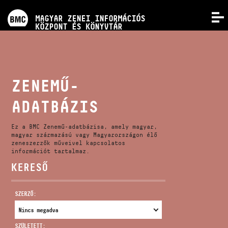
PROGRAMOK
MAGYAR ZENEI INFORMÁCIÓS
MENÜ
KÖZPONT ÉS KÖNYVTÁR
VERSENYEK
KÉPZÉSEK
ZENEMŰ-
ADATBÁZIS
KIADVÁNYOK
Ez a BMC Zenemű-adatbázisa, amely magyar,
RÓLUNK
magyar származású vagy Magyarországon élő
zeneszerzők műveivel kapcsolatos
információt tartalmaz.
KERESŐ
KAPCSOLAT
SZERZŐ:
VIDEÓ GALÉRIA
SZÜLETETT: