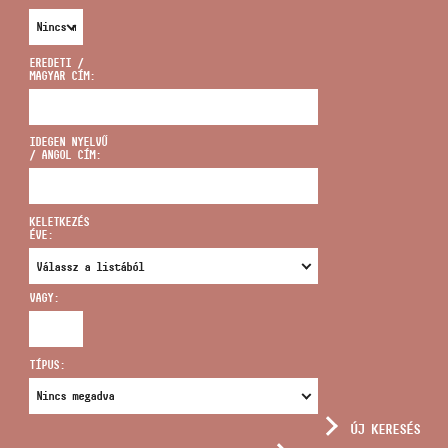
EREDETI /
MAGYAR CÍM:
CÍM
IDEGEN NYELVŰ
/ ANGOL CÍM:
EMAIL
infokozpont@bmc.hu
KELETKEZÉS
ÉVE:
TELEFON
VAGY:
NYITVA TARTÁS
TÍPUS:
ÚJ KERESÉS