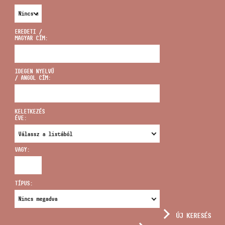
EREDETI /
MAGYAR CÍM:
CÍM
IDEGEN NYELVŰ
/ ANGOL CÍM:
EMAIL
infokozpont@bmc.hu
KELETKEZÉS
ÉVE:
TELEFON
VAGY:
NYITVA TARTÁS
TÍPUS:
ÚJ KERESÉS