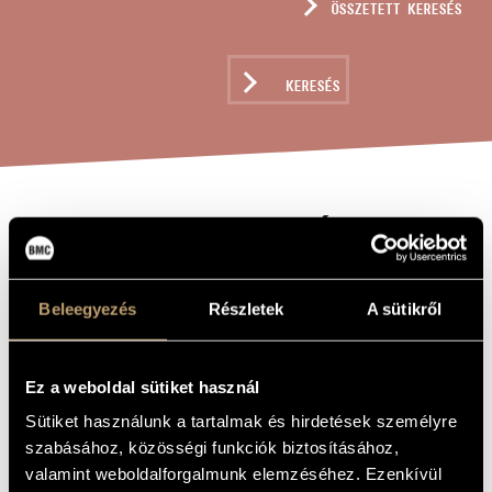
ÖSSZETETT KERESÉS
MŰVÉSZADATBÁZIS
ZENEMŰ-ADATBÁZIS
KERESÉS
ZENEI KÖNYVTÁR, ONLINE KATALÓGUS
QUATUOR Á
A MŰ CÍME
CORDES NO. 4,
OP. 12
Beleegyezés
Részletek
A sütikről
Lajtha László
ZENESZERZŐ
Ez a weboldal sütiket használ
Quatuor á cordes No. 4, Op. 12
EREDETI /
Sütiket használunk a tartalmak és hirdetések személyre
MAGYAR CÍM
szabásához, közösségi funkciók biztosításához,
Quatuor á cordes No. 4 Op. 12
IDEGEN
valamint weboldalforgalmunk elemzéséhez. Ezenkívül
NYELVŰ /
ANGOL CÍM