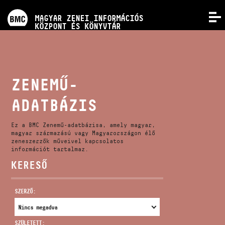
PROGRAMOK
MAGYAR ZENEI INFORMÁCIÓS
MENÜ
KÖZPONT ÉS KÖNYVTÁR
VERSENYEK
KÉPZÉSEK
ZENEMŰ-
ADATBÁZIS
KIADVÁNYOK
Ez a BMC Zenemű-adatbázisa, amely magyar,
RÓLUNK
magyar származású vagy Magyarországon élő
zeneszerzők műveivel kapcsolatos
információt tartalmaz.
KERESŐ
KAPCSOLAT
SZERZŐ:
VIDEÓ GALÉRIA
SZÜLETETT: