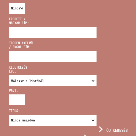
EREDETI /
MAGYAR CÍM:
CÍM
IDEGEN NYELVŰ
/ ANGOL CÍM:
EMAIL
infokozpont@bmc.hu
KELETKEZÉS
ÉVE:
TELEFON
VAGY:
NYITVA TARTÁS
TÍPUS:
ÚJ KERESÉS