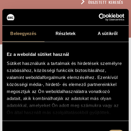
ÖSSZETETT KERESÉS
MŰVÉSZADATBÁZIS
ZENEMŰ-ADATBÁZIS
KERESÉS
ZENEI KÖNYVTÁR, ONLINE KATALÓGUS
Beleegyezés
Részletek
A sütikről
Ez a weboldal sütiket használ
QUARTETTO
A MŰ CÍME
Sütiket használunk a tartalmak és hirdetések személyre
CHITARISSIMO,
szabásához, közösségi funkciók biztosításához,
valamint weboldalforgalmunk elemzéséhez. Ezenkívül
OP. 172
közösségi média-, hirdető- és elemező partnereinkkel
megosztjuk az Ön weboldalhasználatra vonatkozó
adatait, akik kombinálhatják az adatokat más olyan
Rózsa Pál
ZENESZERZŐ
adatokkal, amelyeket Ön adott meg számukra vagy az
Quartetto Chitarissimo, Op. 172
EREDETI /
Ön által használt más szolgáltatásokból gyűjtöttek.
MAGYAR CÍM
Quartetto Chitarissimo, Op. 172
IDEGEN
NYELVŰ /
Hozzájárulás
ANGOL CÍM