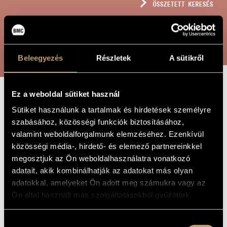
ÖSSZETETT KERESÉS
MŰVÉSZADATBÁZIS
ZENEMŰ-ADATBÁZIS
KERESÉS
ZENEI KÖNYVTÁR, ONLINE KATALÓGUS
Beleegyezés
Részletek
A sütikről
Ez a weboldal sütiket használ
STRING
A MŰ CÍME
Sütiket használunk a tartalmak és hirdetések személyre
QUARTET, NO. 3
szabásához, közösségi funkciók biztosításához,
valamint weboldalforgalmunk elemzéséhez. Ezenkívül
OP. 165
közösségi média-, hirdető- és elemező partnereinkkel
megosztjuk az Ön weboldalhasználatra vonatkozó
adatait, akik kombinálhatják az adatokat más olyan
Rózsa Pál
ZENESZERZŐ
adatokkal, amelyeket Ön adott meg számukra vagy az
String Quartet, No. 3 Op. 165
EREDETI /
Ön által használt más szolgáltatásokból gyűjtöttek.
MAGYAR CÍM
String Quartet, No. 3 Op. 165
IDEGEN
NYELVŰ /
Hozzájárulás
ANGOL CÍM