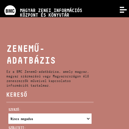
PROGRAMOK
MAGYAR ZENEI INFORMÁCIÓS
MENÜ
KÖZPONT ÉS KÖNYVTÁR
VERSENYEK
KÉPZÉSEK
ZENEMŰ-
ADATBÁZIS
KIADVÁNYOK
Ez a BMC Zenemű-adatbázisa, amely magyar,
RÓLUNK
magyar származású vagy Magyarországon élő
zeneszerzők műveivel kapcsolatos
információt tartalmaz.
KERESŐ
KAPCSOLAT
SZERZŐ:
VIDEÓ GALÉRIA
SZÜLETETT: