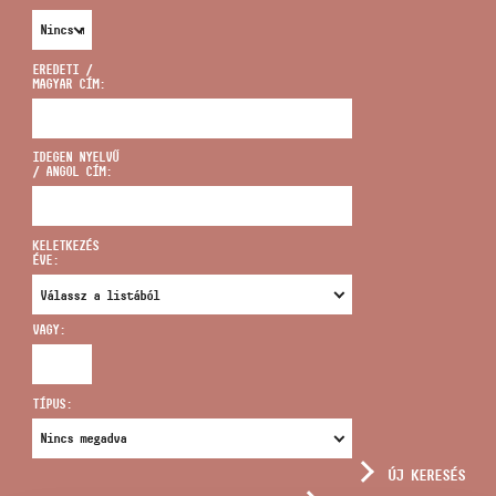
EREDETI /
MAGYAR CÍM:
CÍM
IDEGEN NYELVŰ
/ ANGOL CÍM:
EMAIL
infokozpont@bmc.hu
KELETKEZÉS
ÉVE:
TELEFON
VAGY:
NYITVA TARTÁS
TÍPUS:
ÚJ KERESÉS