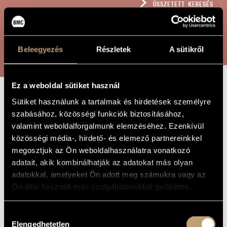
ÖSSZETETT KERESÉS
MŰVÉSZADATBÁZIS
ZENEMŰ-ADATBÁZIS
KERESÉS
Beleegyezés
Részletek
A sütikről
ZENEI KÖNYVTÁR, ONLINE KATALÓGUS
Ez a weboldal sütiket használ
Sütiket használunk a tartalmak és hirdetések személyre
WIND TRIO, OP.
A MŰ CÍME
szabásához, közösségi funkciók biztosításához,
164
valamint weboldalforgalmunk elemzéséhez. Ezenkívül
közösségi média-, hirdető- és elemező partnereinkkel
megosztjuk az Ön weboldalhasználatra vonatkozó
Rózsa Pál
ZENESZERZŐ
adatait, akik kombinálhatják az adatokat más olyan
adatokkal, amelyeket Ön adott meg számukra vagy az
Wind Trio, Op. 164
EREDETI /
MAGYAR CÍM
Ön által használt más szolgáltatásokból gyűjtöttek.
Wind Trio, Op. 164
IDEGEN
NYELVŰ /
ANGOL CÍM
Hozzájárulás
1990
Elengedhetetlen
A MŰ
kiválasztása