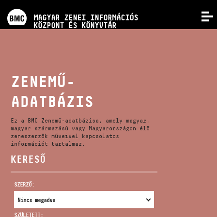
PROGRAMOK
MAGYAR ZENEI INFORMÁCIÓS
MENÜ
KÖZPONT ÉS KÖNYVTÁR
VERSENYEK
KÉPZÉSEK
ZENEMŰ-
ADATBÁZIS
KIADVÁNYOK
Ez a BMC Zenemű-adatbázisa, amely magyar,
RÓLUNK
magyar származású vagy Magyarországon élő
zeneszerzők műveivel kapcsolatos
információt tartalmaz.
KERESŐ
KAPCSOLAT
SZERZŐ:
VIDEÓ GALÉRIA
SZÜLETETT: