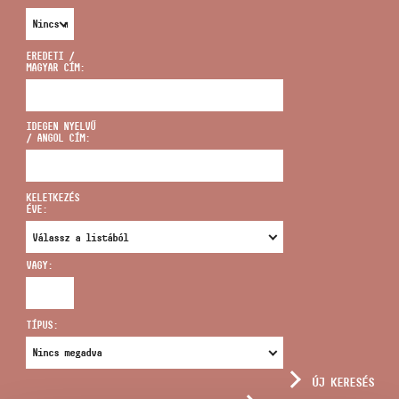
EREDETI /
MAGYAR CÍM:
CÍM
IDEGEN NYELVŰ
/ ANGOL CÍM:
EMAIL
infokozpont@bmc.hu
KELETKEZÉS
ÉVE:
TELEFON
VAGY:
NYITVA TARTÁS
TÍPUS:
ÚJ KERESÉS