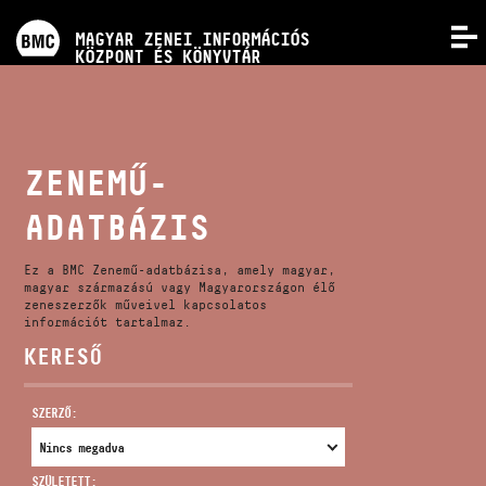
PROGRAMOK
MAGYAR ZENEI INFORMÁCIÓS
MENÜ
KÖZPONT ÉS KÖNYVTÁR
VERSENYEK
KÉPZÉSEK
ZENEMŰ-
ADATBÁZIS
KIADVÁNYOK
Ez a BMC Zenemű-adatbázisa, amely magyar,
RÓLUNK
magyar származású vagy Magyarországon élő
zeneszerzők műveivel kapcsolatos
információt tartalmaz.
KERESŐ
KAPCSOLAT
SZERZŐ:
VIDEÓ GALÉRIA
SZÜLETETT: