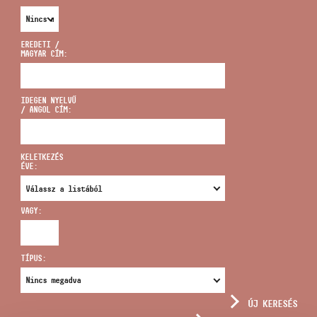
EREDETI /
MAGYAR CÍM:
CÍM
IDEGEN NYELVŰ
/ ANGOL CÍM:
EMAIL
infokozpont@bmc.hu
KELETKEZÉS
ÉVE:
TELEFON
VAGY:
NYITVA TARTÁS
TÍPUS:
ÚJ KERESÉS