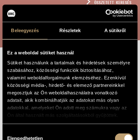
ÖSSZETETT KERESÉS
MŰVÉSZADATBÁZIS
ZENEMŰ-ADATBÁZIS
KERESÉS
Beleegyezés
Részletek
A sütikről
ZENEI KÖNYVTÁR, ONLINE KATALÓGUS
Ez a weboldal sütiket használ
Sütiket használunk a tartalmak és hirdetések személyre
VONÓSTRIÓ-
A MŰ CÍME
szabásához, közösségi funkciók biztosításához,
TÉTEL, OP. 129
valamint weboldalforgalmunk elemzéséhez. Ezenkívül
közösségi média-, hirdető- és elemező partnereinkkel
megosztjuk az Ön weboldalhasználatra vonatkozó
Rózsa Pál
ZENESZERZŐ
adatait, akik kombinálhatják az adatokat más olyan
adatokkal, amelyeket Ön adott meg számukra vagy az
Vonóstrió-tétel, Op. 129
EREDETI /
MAGYAR CÍM
Ön által használt más szolgáltatásokból gyűjtöttek.
String Trio Movement, Op. 129
IDEGEN
NYELVŰ /
ANGOL CÍM
Hozzájárulás
1987
Elengedhetetlen
A MŰ
kiválasztása