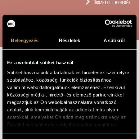
ÖSSZETETT KERESÉS
MŰVÉSZADATBÁZIS
ZENEMŰ-ADATBÁZIS
KERESÉS
ZENEI KÖNYVTÁR, ONLINE KATALÓGUS
Beleegyezés
Részletek
A sütikről
Ez a weboldal sütiket használ
WIND QUINTET,
A MŰ CÍME
Sütiket használunk a tartalmak és hirdetések személyre
NO. 1 OP. 26
szabásához, közösségi funkciók biztosításához,
valamint weboldalforgalmunk elemzéséhez. Ezenkívül
Rózsa Pál
közösségi média-, hirdető- és elemező partnereinkkel
ZENESZERZŐ
megosztjuk az Ön weboldalhasználatra vonatkozó
Wind Quintet, No. 1 Op. 26
EREDETI /
adatait, akik kombinálhatják az adatokat más olyan
MAGYAR CÍM
adatokkal, amelyeket Ön adott meg számukra vagy az
Wind Quintet, No. 1 Op. 26
IDEGEN
Ön által használt más szolgáltatásokból gyűjtöttek.
NYELVŰ /
ANGOL CÍM
1982
A MŰ