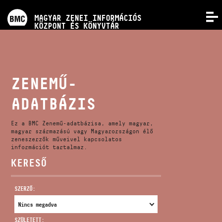
PROGRAMOK
MAGYAR ZENEI INFORMÁCIÓS
MENÜ
KÖZPONT ÉS KÖNYVTÁR
VERSENYEK
KÉPZÉSEK
ZENEMŰ-
ADATBÁZIS
KIADVÁNYOK
Ez a BMC Zenemű-adatbázisa, amely magyar,
RÓLUNK
magyar származású vagy Magyarországon élő
zeneszerzők műveivel kapcsolatos
információt tartalmaz.
KERESŐ
KAPCSOLAT
SZERZŐ:
VIDEÓ GALÉRIA
SZÜLETETT: