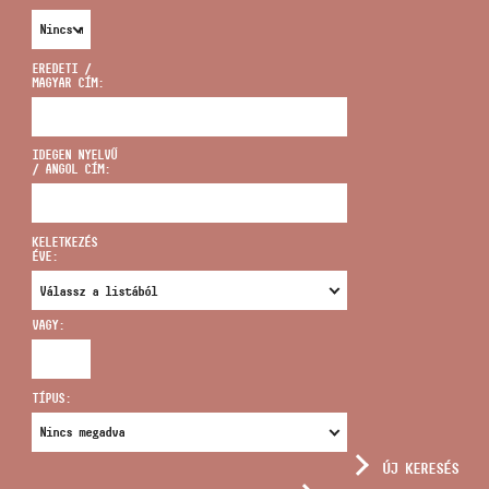
EREDETI /
MAGYAR CÍM:
CÍM
IDEGEN NYELVŰ
/ ANGOL CÍM:
EMAIL
infokozpont@bmc.hu
KELETKEZÉS
ÉVE:
TELEFON
VAGY:
NYITVA TARTÁS
TÍPUS:
ÚJ KERESÉS