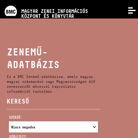
PROGRAMOK
MAGYAR ZENEI INFORMÁCIÓS
MENÜ
KÖZPONT ÉS KÖNYVTÁR
VERSENYEK
KÉPZÉSEK
ZENEMŰ-
ADATBÁZIS
KIADVÁNYOK
Ez a BMC Zenemű-adatbázisa, amely magyar,
RÓLUNK
magyar származású vagy Magyarországon élő
zeneszerzők műveivel kapcsolatos
információt tartalmaz.
KERESŐ
KAPCSOLAT
SZERZŐ:
VIDEÓ GALÉRIA
SZÜLETETT: