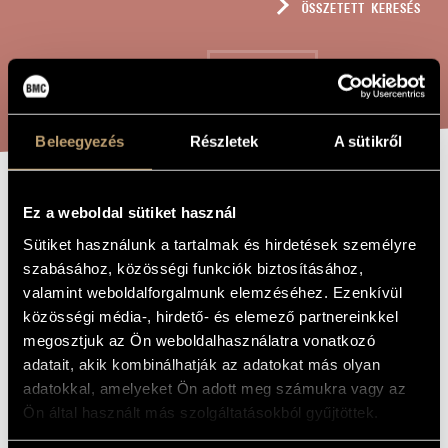
ÖSSZETETT KERESÉS
MŰVÉSZADATBÁZIS
ZENEMŰ-ADATBÁZIS
KERESÉS
ZENEI KÖNYVTÁR, ONLINE KATALÓGUS
Beleegyezés
Részletek
A sütikről
CONCERTINO PER
A MŰ CÍME
Ez a weboldal sütiket használ
13 NO. 7, OP.
Sütiket használunk a tartalmak és hirdetések személyre
317
szabásához, közösségi funkciók biztosításához,
valamint weboldalforgalmunk elemzéséhez. Ezenkívül
közösségi média-, hirdető- és elemező partnereinkkel
Rózsa Pál
ZENESZERZŐ
megosztjuk az Ön weboldalhasználatra vonatkozó
adatait, akik kombinálhatják az adatokat más olyan
Concertino per 13 No. 7, Op. 317
EREDETI /
adatokkal, amelyeket Ön adott meg számukra vagy az
MAGYAR CÍM
Ön által használt más szolgáltatásokból gyűjtöttek.
Concertino per 13 No. 7, Op. 317
IDEGEN
NYELVŰ /
ANGOL CÍM