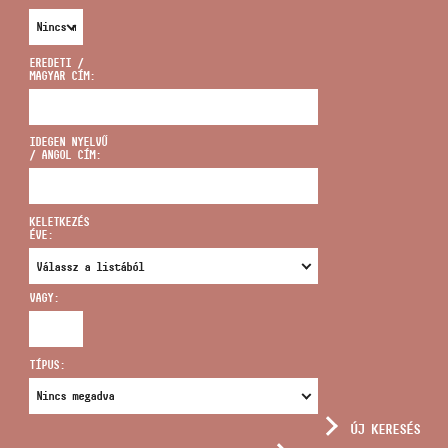
EREDETI /
MAGYAR CÍM:
CÍM
IDEGEN NYELVŰ
/ ANGOL CÍM:
EMAIL
infokozpont@bmc.hu
KELETKEZÉS
ÉVE:
TELEFON
VAGY:
NYITVA TARTÁS
TÍPUS:
ÚJ KERESÉS