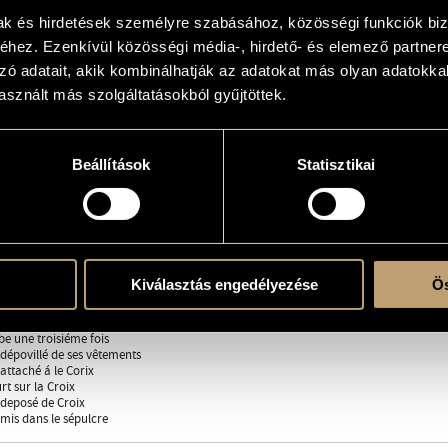
 14 Meditazioni per Orchestra
mak és hirdetések személyre szabásához, közösségi funkciók biz
hez. Ezenkívül közösségi média-, hirdető- és elemező partner
zó adatait, akik kombinálhatják az adatokat más olyan adatokka
 zenekarra
sznált más szolgáltatásokból gyűjtöttek.
2 cl., 2 fg. - 2 cor., 2 tr., 3 trb., tuba - timp., perc. (3 esec. - gr.c., ptti.sosp., 5 templ
a., 4 vlc., 3 cb.
Beállítások
Statisztikai
t condamné á mort
chargé de sa Croix
be pour la premiére fors
contre sa trés sainte mére
Cyrénéen aide Jésus á porter sa Croix
Kiválasztás engedélyezése
Ös
ronica
be pour la seconde fois
es de Jérusalem
be une troisiéme fois
 dépovillé de ses vêtements
 attaché á le Corix
rt sur la Croix
t deposé de Croix
 mis dans le sépulcre