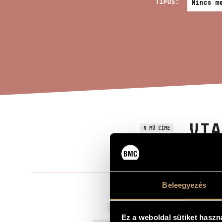
TÍPUS:
VIA
A MŰ CÍME
ORC
Nógrádi Pét
ZENESZERZŐ
Beleegyezés
Via crucis -
EREDETI / MAGYAR CÍM
Ez a weboldal sütiket haszn