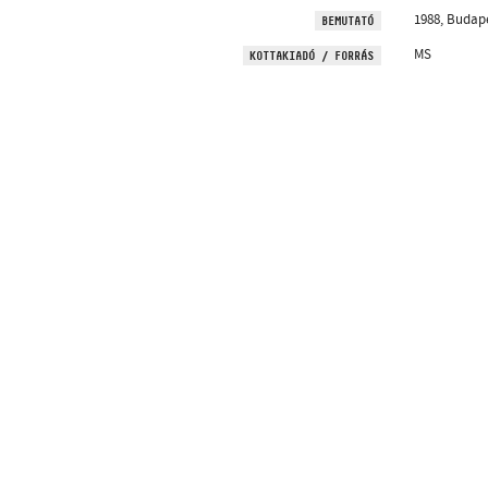
1988, Budap
BEMUTATÓ
MS
KOTTAKIADÓ / FORRÁS
Hírlevélre feliratk