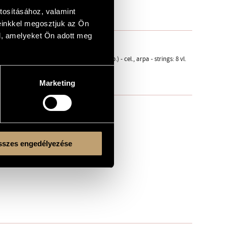
tosításához, valamint
einkkel megosztjuk az Ön
l, amelyeket Ön adott meg
e bl., tam-tam, 5 tom-tom, vibr., marimba, camp.) - cel., arpa - strings: 8 vl.
Marketing
szes engedélyezése