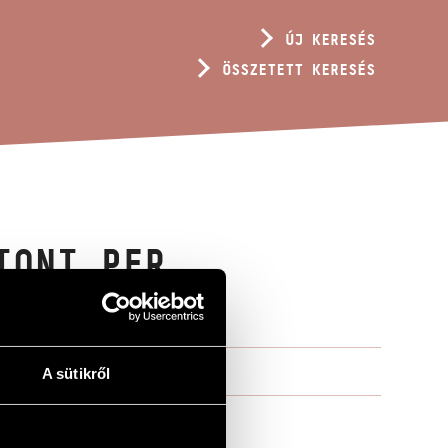
ÚJ KERESÉS
ÖSSZETETT KERESÉS
IONI PER
A sütikről