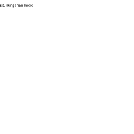
est, Hungarian Radio
Desi
ozás
facebook oldal
YouTube csatorna