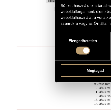
Via crucis -
IDEGEN NYELVŰ / ANGOL CÍM
Sütiket használunk a tartal
1987
A MŰ KELETKEZÉSI ÉVE
weboldalforgalmunk elemzésé
weboldalhasználatra vonatko
Szimfonikus
TÍPUS
számukra vagy az Ön által ha
2 fl., 2 ob., 
ELŐADÓI APPARÁTUS
1, 8 vl. 2, 6 vl
Hozzájárulás
15 perc
Elengedhetetlen
kiválasztása
IDŐTARTAM
1. Jésus es
TÉTELEK, RÉSZEK
2. Jésus est 
3. Jésus tom
4. Jésus ren
5. Simon le 
Megtagad
6. Sancta Ve
7. Jésus tom
8. Les femm
9. Jésus tom
10. Jésus est
11. Jésus est
12. Jésus neu
13. Jésus es
14. Jésus est