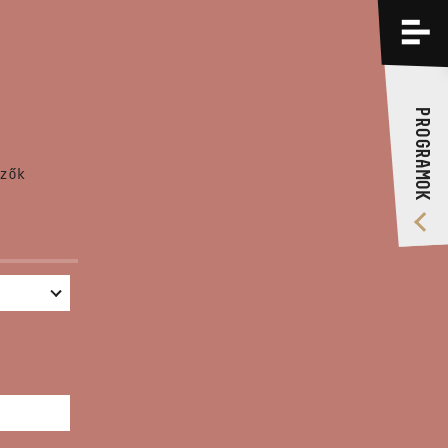
PROGRAMOK
KÉPZÉSEK
PROGRAMOK
RÓLUNK
zők
VIDEÓ GALÉRIA