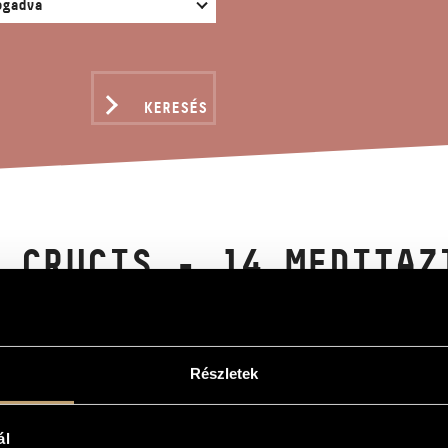
KERESÉS
 CRUCIS - 14 MEDITAZ
HESTRA
er
Részletek
 14 Meditazioni per Orchestra
ál