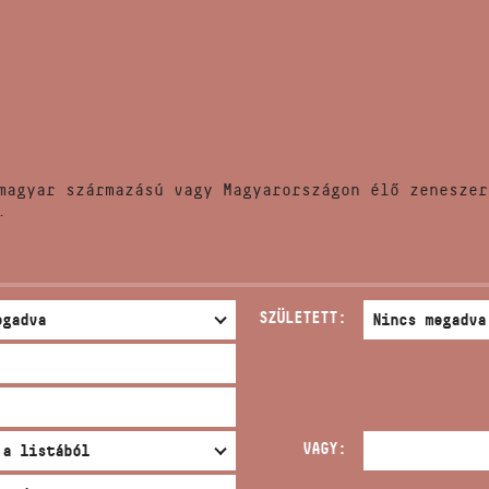
HÍREK
CÍM
VERSENYEK
EMAIL
infokozpont@bmc.hu
KIADVÁNYOK
TELEFON
magyar származású vagy Magyarországon élő zeneszer
KAPCSOLAT
.
NYITVA TARTÁS
SZÜLETETT:
VAGY: