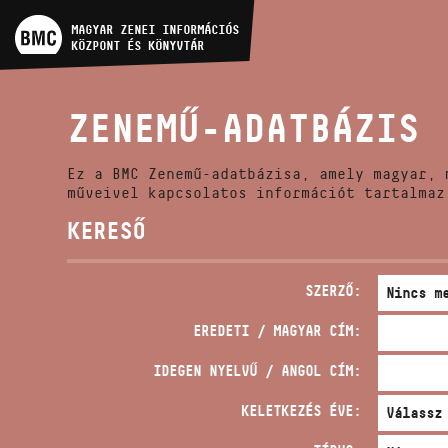
MŰVÉSZADATBÁZIS
MAGYAR ZENEI INFORMÁCIÓS
KÖZPONT ÉS KÖNYVTÁR
ZENEMŰ-ADATBÁZIS
ZENEMŰ-ADATBÁZIS
ZENEI KÖNYVTÁR, ONLINE
KATALÓGUS
Ez a BMC Zenemű-adatbázisa, amely magyar, 
műveivel kapcsolatos információt tartalmaz
KERESŐ
SZERZŐ:
EREDETI / MAGYAR CÍM:
IDEGEN NYELVŰ / ANGOL CÍM:
KELETKEZÉS ÉVE: