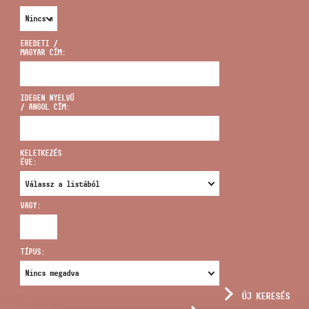
EREDETI /
MAGYAR CÍM:
CÍM
IDEGEN NYELVŰ
/ ANGOL CÍM:
EMAIL
infokozpont@bmc.hu
KELETKEZÉS
ÉVE:
TELEFON
VAGY:
NYITVA TARTÁS
TÍPUS:
ÚJ KERESÉS