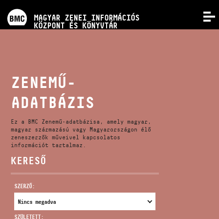
PROGRAMOK
MAGYAR ZENEI INFORMÁCIÓS
MENÜ
KÖZPONT ÉS KÖNYVTÁR
VERSENYEK
KÉPZÉSEK
ZENEMŰ-
ADATBÁZIS
KIADVÁNYOK
Ez a BMC Zenemű-adatbázisa, amely magyar,
RÓLUNK
magyar származású vagy Magyarországon élő
zeneszerzők műveivel kapcsolatos
információt tartalmaz.
KERESŐ
KAPCSOLAT
SZERZŐ:
VIDEÓ GALÉRIA
SZÜLETETT: