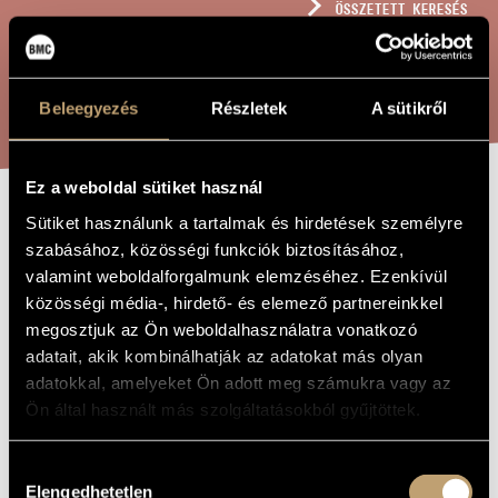
ÖSSZETETT KERESÉS
MŰVÉSZADATBÁZIS
ZENEMŰ-ADATBÁZIS
KERESÉS
Beleegyezés
Részletek
A sütikről
ZENEI KÖNYVTÁR, ONLINE KATALÓGUS
Ez a weboldal sütiket használ
Sütiket használunk a tartalmak és hirdetések személyre
ELEGIA, OP.
A MŰ CÍME
szabásához, közösségi funkciók biztosításához,
304
valamint weboldalforgalmunk elemzéséhez. Ezenkívül
közösségi média-, hirdető- és elemező partnereinkkel
megosztjuk az Ön weboldalhasználatra vonatkozó
Rózsa Pál
ZENESZERZŐ
adatait, akik kombinálhatják az adatokat más olyan
adatokkal, amelyeket Ön adott meg számukra vagy az
Elegia, Op. 304
EREDETI /
MAGYAR CÍM
Ön által használt más szolgáltatásokból gyűjtöttek.
Elegia, Op. 304
IDEGEN
NYELVŰ /
ANGOL CÍM
Hozzájárulás
1997
Elengedhetetlen
A MŰ
kiválasztása