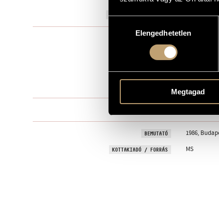
1985
A MŰ KELETKEZÉSI ÉVE
Hozzájárulás
Elengedhetetlen
kiválasztása
Szólóhangsz
TÍPUS
1
ELŐADÓK SZÁMA
pf.
ELŐADÓI APPARÁTUS
7 perc
IDŐTARTAM
Megtagad
One movem
TÉTELEK, RÉSZEK
1986, Budape
BEMUTATÓ
MS
KOTTAKIADÓ / FORRÁS