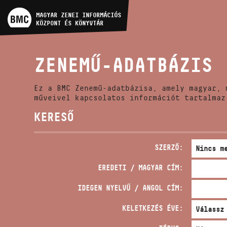
MŰVÉSZADATBÁZIS
MAGYAR ZENEI INFORMÁCIÓS
KÖZPONT ÉS KÖNYVTÁR
ZENEMŰ-ADATBÁZIS
ZENEMŰ-ADATBÁZIS
ZENEI KÖNYVTÁR, ONLINE
KATALÓGUS
Ez a BMC Zenemű-adatbázisa, amely magyar, 
műveivel kapcsolatos információt tartalmaz
KERESŐ
SZERZŐ:
EREDETI / MAGYAR CÍM:
IDEGEN NYELVŰ / ANGOL CÍM:
KELETKEZÉS ÉVE: