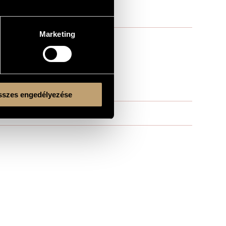
Marketing
szes engedélyezése