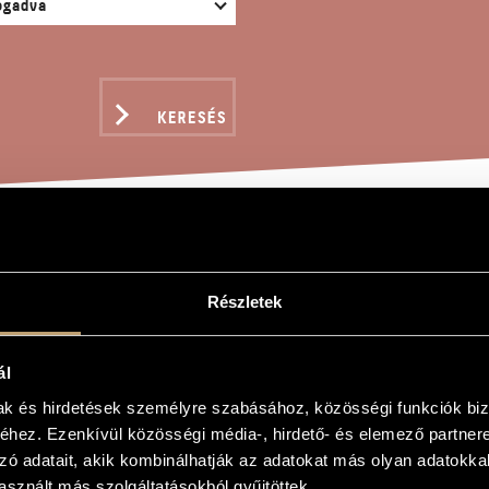
KERESÉS
TOZATOK FELLEGI ÁDÁM
Részletek
ál
mak és hirdetések személyre szabásához, közösségi funkciók biz
ellegi Ádám nevére, Op. 80
hez. Ezenkívül közösségi média-, hirdető- és elemező partner
n the Name of Ádám Fellegi, Op. 80
zó adatait, akik kombinálhatják az adatokat más olyan adatokka
egi
sznált más szolgáltatásokból gyűjtöttek.