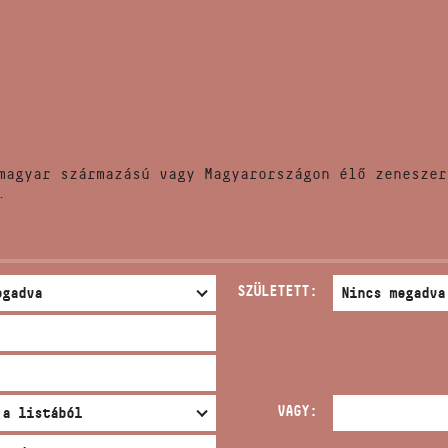
HÍREK
CÍM
VERSENYEK
EMAIL
infokozpont@bmc.hu
KIADVÁNYOK
TELEFON
magyar származású vagy Magyarországon élő zeneszer
KAPCSOLAT
.
NYITVA TARTÁS
SZÜLETETT:
VAGY: