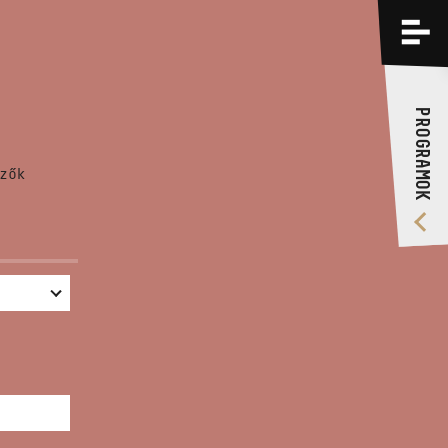
PROGRAMOK
KÉPZÉSEK
PROGRAMOK
RÓLUNK
zők
VIDEÓ GALÉRIA