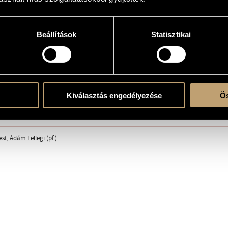
Beállítások
Statisztikai
erre
Kiválasztás engedélyezése
Ös
ent
st, Ádám Fellegi (pf.)