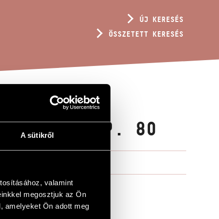
ÚJ KERESÉS
ÖSSZETETT KERESÉS
 NEVÉRE, OP. 80
A sütikről
tosításához, valamint
einkkel megosztjuk az Ön
l, amelyeket Ön adott meg