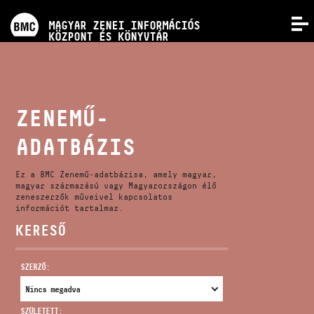
PROGRAMOK
MAGYAR ZENEI INFORMÁCIÓS
MENÜ
KÖZPONT ÉS KÖNYVTÁR
VERSENYEK
KÉPZÉSEK
ZENEMŰ-
ADATBÁZIS
KIADVÁNYOK
Ez a BMC Zenemű-adatbázisa, amely magyar,
RÓLUNK
magyar származású vagy Magyarországon élő
zeneszerzők műveivel kapcsolatos
információt tartalmaz.
KERESŐ
KAPCSOLAT
SZERZŐ:
VIDEÓ GALÉRIA
SZÜLETETT: