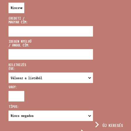
EREDETI /
MAGYAR CÍM:
CÍM
IDEGEN NYELVŰ
/ ANGOL CÍM:
EMAIL
infokozpont@bmc.hu
KELETKEZÉS
ÉVE:
TELEFON
VAGY:
NYITVA TARTÁS
TÍPUS:
ÚJ KERESÉS