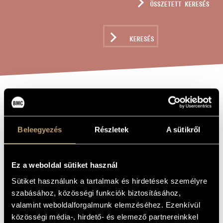
ÖSSZETETT KERESÉS
MŰVÉSZADATBÁZIS
ZENEMŰ-ADATBÁZIS
KERESÉS
ZENEI KÖNYVTÁR, ONLINE KATALÓGUS
BENEDICTUS ES,
A MŰ CÍME
DOMINE
Beleegyezés
Részletek
A sütikről
Sári József
ZENESZERZŐ
Ez a weboldal sütiket használ
Benedictus es, Domine
EREDETI /
MAGYAR CÍM
Sütiket használunk a tartalmak és hirdetések személyre
Benedictus es, Domine
szabásához, közösségi funkciók biztosításához,
IDEGEN
NYELVŰ /
valamint weboldalforgalmunk elemzéséhez. Ezenkívül
ANGOL CÍM
közösségi média-, hirdető- és elemező partnereinkkel
Vegyeskarra
ALCÍM