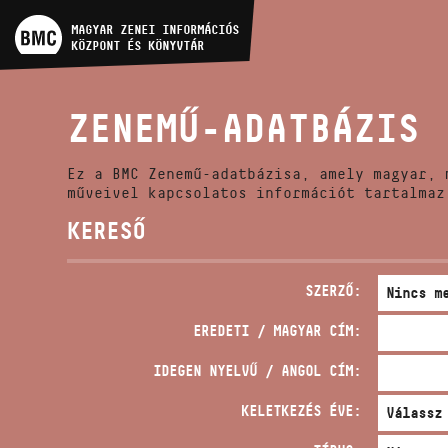
MŰVÉSZADATBÁZIS
MAGYAR ZENEI INFORMÁCIÓS
KÖZPONT ÉS KÖNYVTÁR
ZENEMŰ-ADATBÁZIS
ZENEMŰ-ADATBÁZIS
ZENEI KÖNYVTÁR, ONLINE
KATALÓGUS
Ez a BMC Zenemű-adatbázisa, amely magyar, 
műveivel kapcsolatos információt tartalmaz
KERESŐ
SZERZŐ:
EREDETI / MAGYAR CÍM:
IDEGEN NYELVŰ / ANGOL CÍM:
KELETKEZÉS ÉVE: