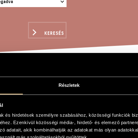
KERESÉS
BLE, OP. 4
Részletek
ló
ál
mak és hirdetések személyre szabásához, közösségi funkciók biz
4
hez. Ezenkívül közösségi média-, hirdető- és elemező partner
4
zó adatait, akik kombinálhatják az adatokat más olyan adatokka
ongorára
sznált más szolgáltatásokból gyűjtöttek.