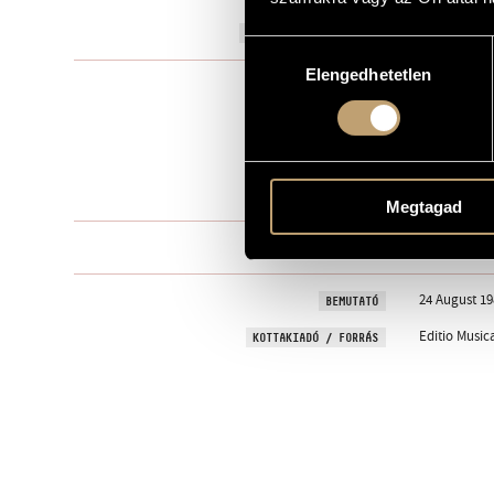
1986
A MŰ KELETKEZÉSI ÉVE
Hozzájárulás
Elengedhetetlen
kiválasztása
Kamarazen
TÍPUS
2
ELŐADÓK SZÁMA
cor., pf.
ELŐADÓI APPARÁTUS
11 perc
IDŐTARTAM
Megtagad
One movem
TÉTELEK, RÉSZEK
24 August 19
BEMUTATÓ
Editio Music
KOTTAKIADÓ / FORRÁS