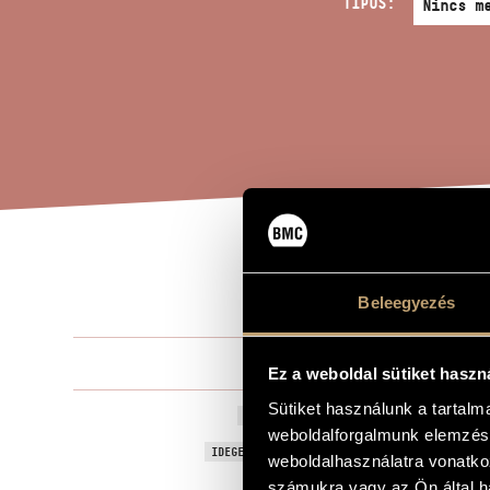
TÍPUS:
DOU
A MŰ CÍME
Beleegyezés
Tihanyi Lász
ZENESZERZŐ
Ez a weboldal sütiket haszn
Sütiket használunk a tartal
Double, Op. 
EREDETI / MAGYAR CÍM
weboldalforgalmunk elemzésé
Double, Op. 
IDEGEN NYELVŰ / ANGOL CÍM
weboldalhasználatra vonatko
Kürtre és z
számukra vagy az Ön által ha
ALCÍM