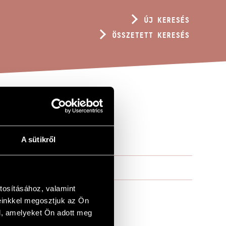
ÚJ KERESÉS
ÖSSZETETT KERESÉS
A sütikről
tosításához, valamint
einkkel megosztjuk az Ön
l, amelyeket Ön adott meg