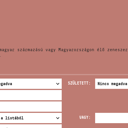
HÍREK
CÍM
VERSENYEK
EMAIL
infokozpont@bmc.hu
KIADVÁNYOK
TELEFON
magyar származású vagy Magyarországon élő zeneszer
KAPCSOLAT
.
NYITVA TARTÁS
SZÜLETETT:
VAGY: