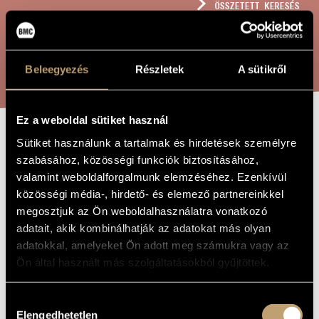
ÖSSZETETT KERESÉS
MŰVÉSZADATBÁZIS
ZENEMŰ-ADATBÁZIS
KERESÉS
Beleegyezés
Részletek
A sütikről
ZENEI KÖNYVTÁR, ONLINE KATALÓGUS
Ez a weboldal sütiket használ
Sütiket használunk a tartalmak és hirdetések személyre
BEING-TIME V &
A MŰ CÍME
szabásához, közösségi funkciók biztosításához,
VI
valamint weboldalforgalmunk elemzéséhez. Ezenkívül
közösségi média-, hirdető- és elemező partnereinkkel
megosztjuk az Ön weboldalhasználatra vonatkozó
Jeney Zoltán
ZENESZERZŐ
adatait, akik kombinálhatják az adatokat más olyan
adatokkal, amelyeket Ön adott meg számukra vagy az
Being-time V & VI
EREDETI /
MAGYAR CÍM
Ön által használt más szolgáltatásokból gyűjtöttek.
Being-time V & VI
IDEGEN
NYELVŰ /
ANGOL CÍM
Hozzájárulás
4 játékosra, meghatározatlan hangszerekre
Elengedhetetlen
ALCÍM
kiválasztása