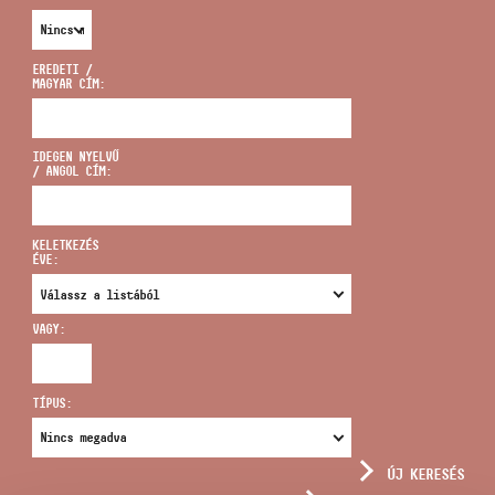
EREDETI /
MAGYAR CÍM:
CÍM
IDEGEN NYELVŰ
/ ANGOL CÍM:
EMAIL
infokozpont@bmc.hu
KELETKEZÉS
ÉVE:
TELEFON
VAGY:
NYITVA TARTÁS
TÍPUS:
ÚJ KERESÉS