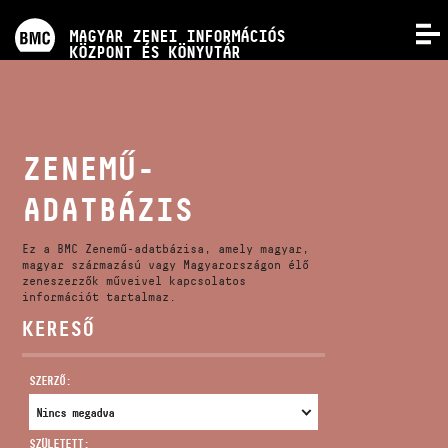
PROGRAMOK
MAGYAR ZENEI INFORMÁCIÓS
MENÜ
KÖZPONT ÉS KÖNYVTÁR
VERSENYEK
KÉPZÉSEK
ZENEMŰ-
ADATBÁZIS
KIADVÁNYOK
Ez a BMC Zenemű-adatbázisa, amely magyar,
RÓLUNK
magyar származású vagy Magyarországon élő
zeneszerzők műveivel kapcsolatos
információt tartalmaz.
KERESŐ
KAPCSOLAT
SZERZŐ:
VIDEÓ GALÉRIA
SZÜLETETT: