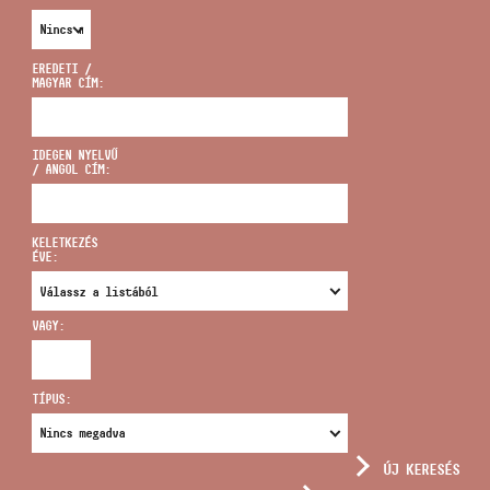
EREDETI /
MAGYAR CÍM:
CÍM
IDEGEN NYELVŰ
/ ANGOL CÍM:
EMAIL
infokozpont@bmc.hu
KELETKEZÉS
ÉVE:
TELEFON
VAGY:
NYITVA TARTÁS
TÍPUS:
ÚJ KERESÉS