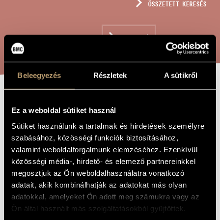
ÖSSZETETT KERESÉS
MŰVÉSZADATBÁZIS
ZENEMŰ-ADATBÁZIS
KERESÉS
ZENEI KÖNYVTÁR, ONLINE KATALÓGUS
Beleegyezés
Részletek
A sütikről
COMMUNIO:
A MŰ CÍME
Ez a weboldal sütiket használ
ÍZLELJÉTEK ÉS
Sütiket használunk a tartalmak és hirdetések személyre
LÁSSÁTOK
szabásához, közösségi funkciók biztosításához,
valamint weboldalforgalmunk elemzéséhez. Ezenkívül
közösségi média-, hirdető- és elemező partnereinkkel
Jeney Zoltán
ZENESZERZŐ
megosztjuk az Ön weboldalhasználatra vonatkozó
adatait, akik kombinálhatják az adatokat más olyan
Communio: Ízleljétek és lássátok
EREDETI /
MAGYAR CÍM
adatokkal, amelyeket Ön adott meg számukra vagy az
Communio: Gustate et videte
IDEGEN
Ön által használt más szolgáltatásokból gyűjtöttek.
NYELVŰ /
ANGOL CÍM