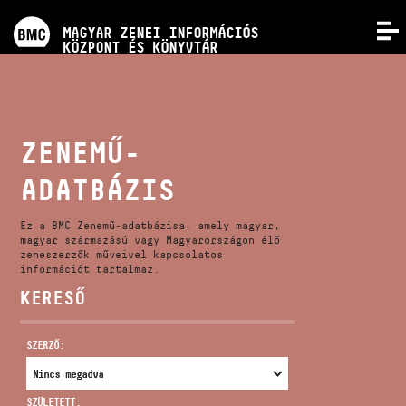
PROGRAMOK
MAGYAR ZENEI INFORMÁCIÓS
MENÜ
KÖZPONT ÉS KÖNYVTÁR
VERSENYEK
KÉPZÉSEK
ZENEMŰ-
ADATBÁZIS
KIADVÁNYOK
Ez a BMC Zenemű-adatbázisa, amely magyar,
RÓLUNK
magyar származású vagy Magyarországon élő
zeneszerzők műveivel kapcsolatos
információt tartalmaz.
KERESŐ
KAPCSOLAT
SZERZŐ:
VIDEÓ GALÉRIA
SZÜLETETT: