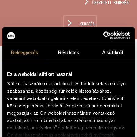
ÖSSZETETT KERESÉS
MŰVÉSZADATBÁZIS
ZENEMŰ-ADATBÁZIS
KERESÉS
ZENEI KÖNYVTÁR, ONLINE KATALÓGUS
Beleegyezés
Részletek
A sütikről
WIE LEICHT
A MŰ CÍME
WIRD ERDE SEIN
Ez a weboldal sütiket használ
Sütiket használunk a tartalmak és hirdetések személyre
szabásához, közösségi funkciók biztosításához,
Jeney Zoltán
ZENESZERZŐ
valamint weboldalforgalmunk elemzéséhez. Ezenkívül
Wie leicht wird Erde sein
közösségi média-, hirdető- és elemező partnereinkkel
EREDETI /
MAGYAR CÍM
megosztjuk az Ön weboldalhasználatra vonatkozó
Wie leicht wird Erde sein
IDEGEN
adatait, akik kombinálhatják az adatokat más olyan
NYELVŰ /
ANGOL CÍM
adatokkal, amelyeket Ön adott meg számukra vagy az
Vegyeskarra és kamaraegyüttesre
Ön által használt más szolgáltatásokból gyűjtöttek.
ALCÍM