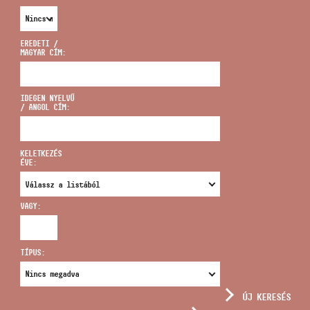
EREDETI /
MAGYAR CÍM:
CÍM
IDEGEN NYELVŰ
/ ANGOL CÍM:
EMAIL
infokozpont@bmc.hu
KELETKEZÉS
ÉVE:
TELEFON
VAGY:
NYITVA TARTÁS
TÍPUS:
ÚJ KERESÉS