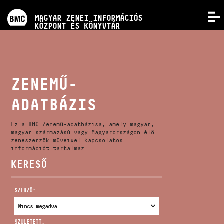
PROGRAMOK
MAGYAR ZENEI INFORMÁCIÓS
MENÜ
KÖZPONT ÉS KÖNYVTÁR
VERSENYEK
KÉPZÉSEK
ZENEMŰ-
ADATBÁZIS
KIADVÁNYOK
Ez a BMC Zenemű-adatbázisa, amely magyar,
RÓLUNK
magyar származású vagy Magyarországon élő
zeneszerzők műveivel kapcsolatos
információt tartalmaz.
KERESŐ
KAPCSOLAT
SZERZŐ:
VIDEÓ GALÉRIA
SZÜLETETT: