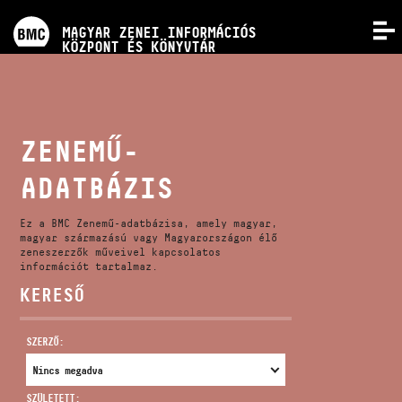
PROGRAMOK
MAGYAR ZENEI INFORMÁCIÓS
MENÜ
KÖZPONT ÉS KÖNYVTÁR
VERSENYEK
KÉPZÉSEK
ZENEMŰ-
ADATBÁZIS
KIADVÁNYOK
Ez a BMC Zenemű-adatbázisa, amely magyar,
RÓLUNK
magyar származású vagy Magyarországon élő
zeneszerzők műveivel kapcsolatos
információt tartalmaz.
KERESŐ
KAPCSOLAT
SZERZŐ:
VIDEÓ GALÉRIA
SZÜLETETT: