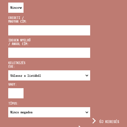
EREDETI /
MAGYAR CÍM:
CÍM
IDEGEN NYELVŰ
/ ANGOL CÍM:
EMAIL
infokozpont@bmc.hu
KELETKEZÉS
ÉVE:
TELEFON
VAGY:
NYITVA TARTÁS
TÍPUS:
ÚJ KERESÉS