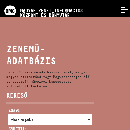
PROGRAMOK
MAGYAR ZENEI INFORMÁCIÓS
MENÜ
KÖZPONT ÉS KÖNYVTÁR
VERSENYEK
KÉPZÉSEK
ZENEMŰ-
ADATBÁZIS
KIADVÁNYOK
Ez a BMC Zenemű-adatbázisa, amely magyar,
RÓLUNK
magyar származású vagy Magyarországon élő
zeneszerzők műveivel kapcsolatos
információt tartalmaz.
KERESŐ
KAPCSOLAT
SZERZŐ:
VIDEÓ GALÉRIA
SZÜLETETT: