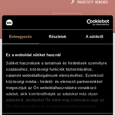
ÖSSZETETT KERESÉS
MŰVÉSZADATBÁZIS
ZENEMŰ-ADATBÁZIS
KERESÉS
ZENEI KÖNYVTÁR, ONLINE KATALÓGUS
Beleegyezés
Részletek
A sütikről
MONODY
A MŰ CÍME
Ez a weboldal sütiket használ
Sütiket használunk a tartalmak és hirdetések személyre
szabásához, közösségi funkciók biztosításához,
Jeney Zoltán
ZENESZERZŐ
valamint weboldalforgalmunk elemzéséhez. Ezenkívül
Monody
EREDETI /
közösségi média-, hirdető- és elemező partnereinkkel
MAGYAR CÍM
megosztjuk az Ön weboldalhasználatra vonatkozó
Monody
IDEGEN
adatait, akik kombinálhatják az adatokat más olyan
NYELVŰ /
ANGOL CÍM
adatokkal, amelyeket Ön adott meg számukra vagy az
Hermann Melville egy verséhez - Vegyeskarra
ALCÍM
Ön által használt más szolgáltatásokból gyűjtöttek.
Igor Stravinsky in memoriam
AJÁNLÁS