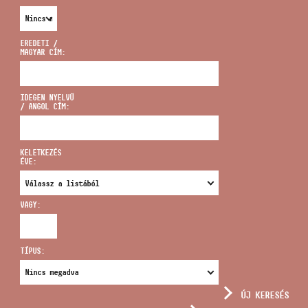
EREDETI /
MAGYAR CÍM:
CÍM
IDEGEN NYELVŰ
/ ANGOL CÍM:
EMAIL
infokozpont@bmc.hu
KELETKEZÉS
ÉVE:
TELEFON
VAGY:
NYITVA TARTÁS
TÍPUS:
ÚJ KERESÉS