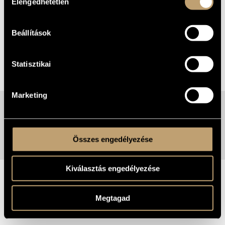
Elengedhetetlen
kiválasztása
A programra a belépés díjtalan.
A helyfoglalás érkezési
Beállítások
sorrendben történik.
Statisztikai
MEGOSZTÁS
Marketing
21
2025 AUGUSZTUS
CSÜTÖRTÖK
Összes engedélyezése
Kiválasztás engedélyezése
Megtagad