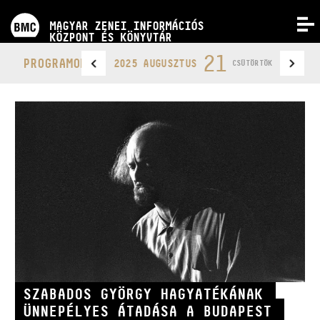
PROGRAMOK
MAGYAR ZENEI INFORMÁCIÓS
MENÜ
KÖZPONT ÉS KÖNYVTÁR
VERSENYEK
21
PROGRAMOK
2025 AUGUSZTUS
CSÜTÖRTÖK
KÉPZÉSEK
KIADVÁNYOK
RÓLUNK
KAPCSOLAT
VIDEÓ GALÉRIA
SZABADOS GYÖRGY HAGYATÉKÁNAK
ÜNNEPÉLYES ÁTADÁSA A BUDAPEST