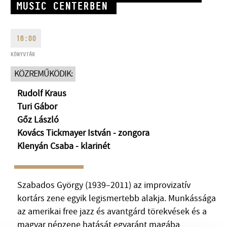
MUSIC CENTERBEN
16:00
KÖNYVTÁR
CÍM
KÖZREMŰKÖDIK:
Rudolf Kraus
EMAIL
Turi Gábor
infokozpont@bmc.hu
Gőz László
TELEFON
Kovács Tickmayer István - zongora
Klenyán Csaba - klarinét
NYITVA TARTÁS
Szabados György (1939–2011) az improvizatív
kortárs zene egyik legismertebb alakja. Munkássága
az amerikai free jazz és avantgárd törekvések és a
magyar népzene hatását egyaránt magába