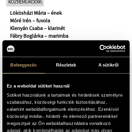
KÖZREMŰKÖDIK:
Lökösházi Mária – ének
Móré Irén – fuvola
Klenyán Csaba – klarinét
Fábry Boglárka – marimba
Lenka Petrovic - hárfa
Pleszkán Marianna – gordonka
Szabó Krisztina – hegedű
Beleegyezés
Részletek
A sütikről
Rudolf András – brácsa
Kollár Zsuzsanna – zongora
Konferál: Vén ImolaBeszédet mond: Hollós Máté
Ez a weboldal sütiket használ
Sütiket használunk a tartalmak és hirdetések személyre
szabásához, közösségi funkciók biztosításához,
Pócs Katalin
zeneszerző 2023. júniusában lett volna
valamint weboldalforgalmunk elemzéséhez. Ezenkívül
60 éves, 2019-ben hunyt el. Életműve több mint 150
közösségi média-, hirdető- és elemező partnereinkkel
kompozíciót tartalmaz és jórészt ismeretlen még a
megosztjuk az Ön weboldalhasználatra vonatkozó
szakmabeliek előtt is. Petrovics Emil tanítványa volt
adatait, akik kombinálhatják az adatokat más olyan