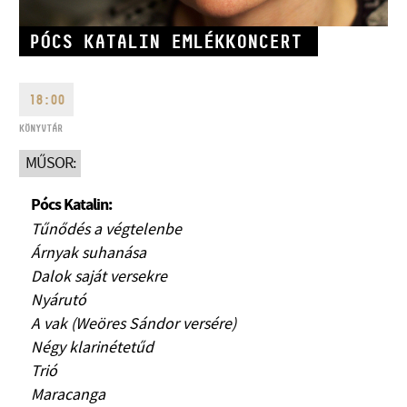
PÓCS KATALIN EMLÉKKONCERT
18:00
CÍM
KÖNYVTÁR
MŰSOR:
EMAIL
infokozpont@bmc.hu
Pócs Katalin:
TELEFON
Tűnődés a végtelenbe
Árnyak suhanása
NYITVA TARTÁS
Dalok saját versekre
Nyárutó
A vak (Weöres Sándor versére)
Négy klarinétetűd
Trió
Maracanga