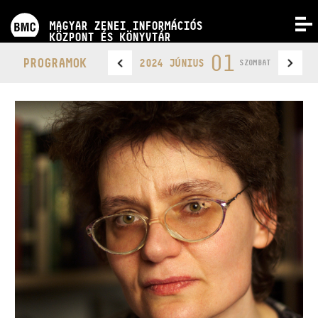
PROGRAMOK
MAGYAR ZENEI INFORMÁCIÓS
MENÜ
KÖZPONT ÉS KÖNYVTÁR
VERSENYEK
01
PROGRAMOK
2024 JÚNIUS
SZOMBAT
KÉPZÉSEK
KIADVÁNYOK
RÓLUNK
KAPCSOLAT
VIDEÓ GALÉRIA