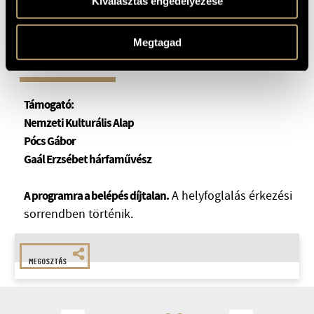
Kiválasztás engedélyezése
Megtagad
Támogató:
Nemzeti Kulturális Alap
Pócs Gábor
Gaál Erzsébet hárfaművész
A programra a belépés díjtalan.
A helyfoglalás érkezési
sorrendben történik.
MEGOSZTÁS