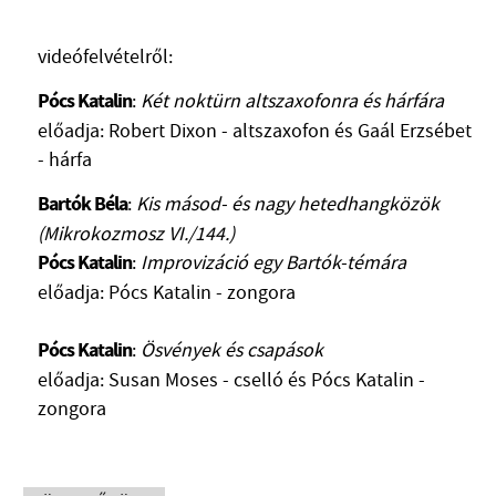
MŰVÉSZADATBÁZIS
videófelvételről:
ZENEMŰ-ADATBÁZIS
Pócs Katalin
:
Két noktürn altszaxofonra és hárfára
ZENEI KÖNYVTÁR, ONLINE KATALÓGUS
előadja: Robert Dixon - altszaxofon és Gaál Erzsébet
- hárfa
Bartók Béla
:
Kis másod- és nagy hetedhangközök
(Mikrokozmosz VI./144.)
Pócs Katalin
:
Improvizáció egy Bartók-témára
előadja: Pócs Katalin - zongora
Pócs Katalin
:
Ösvények és csapások
előadja: Susan Moses - cselló és Pócs Katalin -
zongora