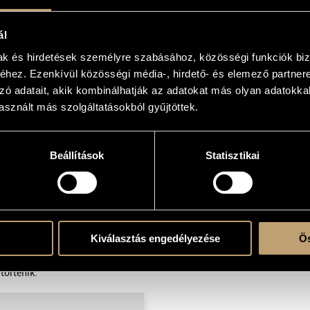
ál
mak és hirdetések személyre szabásához, közösségi funkciók biz
hez. Ezenkívül közösségi média-, hirdető- és elemező partner
zó adatait, akik kombinálhatják az adatokat más olyan adatokka
sznált más szolgáltatásokból gyűjtöttek.
Beállítások
Statisztikai
nyelve különleges párbeszédbe lép
begő időérzékelés és a belső zenei
a mellett Nagy Ákos meditatív és
ongoraművész tolmácsolásában
iemelkedő előadója.
Kiválasztás engedélyezése
Ös
történik.