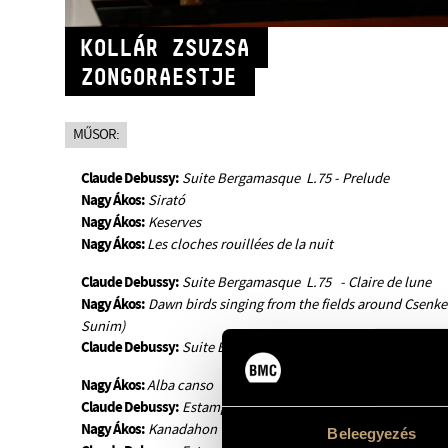
KOLLÁR ZSUZSA
ZONGORAESTJE
MŰSOR:
Claude Debussy:
Suite Bergamasque L.75 - Prelude
Nagy Ákos:
Sirató
Nagy Ákos:
Keserves
Nagy Ákos:
Les cloches rouillées de la nuit
Claude Debussy:
Suite Bergamasque L.75 - Claire de lune
Nagy Ákos:
Dawn birds singing from the fields around Csenke
Sunim)
Claude Debussy:
Suite Bergamasque L.75 - Menuet
Nagy Ákos:
Alba canso
Claude Debussy:
Estampes L. 108 - Jardins sous la pluie
Nagy Ákos:
Kanadahon
Beleegyezés