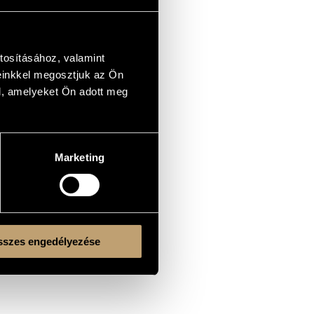
tosításához, valamint
einkkel megosztjuk az Ön
l, amelyeket Ön adott meg
Marketing
szes engedélyezése