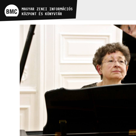
MŰVÉSZADATBÁZIS
PROGRAMOK
MAGYAR ZENEI INFORMÁCIÓS
KÖZPONT ÉS KÖNYVTÁR
ZENEMŰ-ADATBÁZIS
ZENEI KÖNYVTÁR, ONLINE
KATALÓGUS