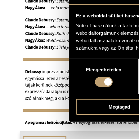
Claude Debussy:
Estampes L. 108 - Pagodes
Nagy Ákos:
...et la moraine chante sous la glace fondante
Ez a weboldal sütiket haszn
Claude Debussy:
Estampes L. 108 - La soirée dans Grenada
Sütiket használunk a tartal
Nagy Ákos:
...when it rains for days...
Claude Debussy:
weboldalforgalmunk elemzésé
Suite Bergamasque L.75 - Passapied
Nagy Ákos:
Waldeinsamkeit
weboldalhasználatra vonatko
Claude Debussy:
L'isle joyeuse L.106
számukra vagy az Ön által ha
Hozzájárulás
Elengedhetetlen
kiválasztása
Debussy
Nagy Ákos
impresszionista hangzásvilága és
zenei 
egymással ezen az estén. A koncert során a finom színek, le
tájak kerülnek középpontba: Debussy áttetsző, költői világ
Kollár Zsuzsa
expresszív darabjai is megszólalnak. A művek
z
szólalnak meg, aki a kortárs- és a klasszikus kamarazene k
Megtagad
A helyfoglalás érkezési sorrendben 
A programra a belépés díjtalan.