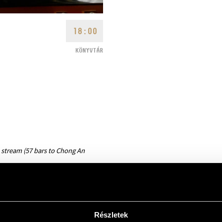
18:00
KÖNYVTÁR
 stream (57 bars to Chong An
Részletek