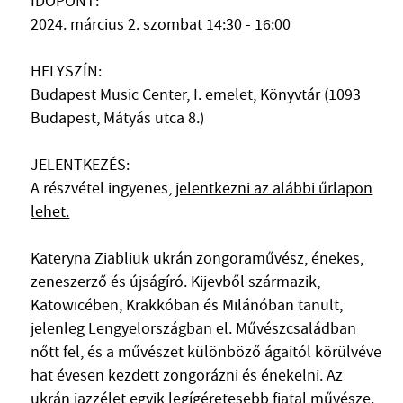
IDŐPONT:
MŰVÉSZADATBÁZIS
2024. március 2. szombat 14:30 - 16:00
ZENEMŰ-ADATBÁZIS
HELYSZÍN:
Budapest Music Center, I. emelet, Könyvtár (1093
ZENEI KÖNYVTÁR, ONLINE KATALÓGUS
Budapest, Mátyás utca 8.)
JELENTKEZÉS:
A részvétel ingyenes,
jelentkezni az alábbi űrlapon
lehet.
Kateryna Ziabliuk ukrán zongoraművész, énekes,
zeneszerző és újságíró. Kijevből származik,
Katowicében, Krakkóban és Milánóban tanult,
jelenleg Lengyelországban el. Művészcsaládban
nőtt fel, és a művészet különböző ágaitól körülvéve
hat évesen kezdett zongorázni és énekelni. Az
ukrán jazzélet egyik legígéretesebb fiatal művésze.