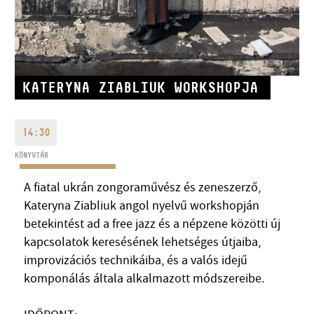
KATERYNA ZIABLIUK WORKSHOPJA
CÍM
14:30
EMAIL
infokozpont@bmc.hu
KÖNYVTÁR
TELEFON
A fiatal ukrán zongoraművész és zeneszerző,
Kateryna Ziabliuk angol nyelvű workshopján
NYITVA TARTÁS
betekintést ad a free jazz és a népzene közötti új
kapcsolatok keresésének lehetséges útjaiba,
improvizációs technikáiba, és a valós idejű
komponálás általa alkalmazott módszereibe.