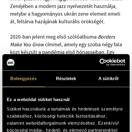
Zenéjében a modern jazz nyelvezetét használja,
melybe a hagyományos ukrán zene elemeit emeli
át, feltárva hazájának kulturális örökségét.
2020-ban jelent meg első szólóalbuma
Borders
Make You Grow
címmel, amely egy szoba négy fala
közt készült a pandémia első hónapjaiban. Egy
évvel később a ludwigshafeni Enjoy Jazz Festivalon
adott fellépéséből jelent meg koncertalbuma, saját
kompozíciókkal és népdalfeldolgozásokkal.
Beleegyezés
Részletek
A sütikről
Kateryna számos egyszeri és visszatérő projektben
vesz részt fesztiválok felkérésére: többek között az
Ez a weboldal sütiket használ
Australian Art Orchestra, a SonCe Trio, a Lumpeks,
Sütiket használunk a tartalmak és hirdetések személyre
az Unleashed Cooperation vagy a The Black Sea
szabásához, közösségi funkciók biztosításához,
Songs zenekar tagjaival. Állandó alkotótársait a
valamint weboldalforgalmunk elemzéséhez. Ezenkívül
lengyel O.N.E Quartetben, a , a Zygmunt Pauker
közösségi média-, hirdető- és elemező partnereinkkel