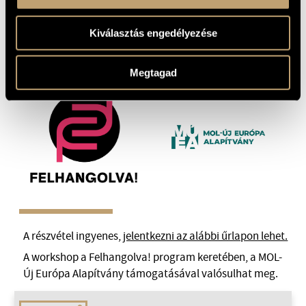
Kontra fókuszában új bemutatók létrehozása,
tudásmegosztás és kapcsolatépítés állt.
Kiválasztás engedélyezése
Megtagad
A részvétel ingyenes,
jelentkezni az alábbi űrlapon lehet.
A workshop a Felhangolva! program keretében, a MOL-
Új Európa Alapítvány támogatásával valósulhat meg.