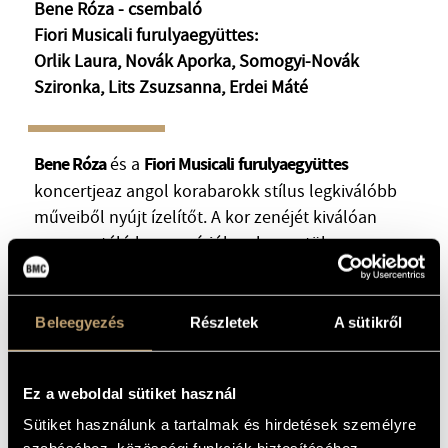
Bene Róza - csembaló
MŰVÉSZADATBÁZIS
Fiori Musicali furulyaegyüttes:
Orlik Laura, Novák Aporka, Somogyi-Novák
ZENEMŰ-ADATBÁZIS
Szironka, Lits Zsuzsanna, Erdei Máté
ZENEI KÖNYVTÁR, ONLINE KATALÓGUS
Bene Róza
Fiori Musicali
furulyaegyüttes
és a
koncertjeaz angol korabarokk stílus legkiválóbb
műveiből nyújt ízelítőt. A kor zenéjét kiválóan
reprezentáló kompozíciókon keresztül
megtudhatjuk, melyek a leginkább jellemző
apparátusok és hangszerek ebben az időszakban.
A műsoron szereplő billentyűs művek
Beleegyezés
Részletek
A sütikről
interpretációját több éves kutatómunka és előadói
gyakorlat előzi meg. A kor másik meghatározó
Ez a weboldal sütiket használ
instrumentális repertoárját, a consort zenét a
székesfehérvári Fiori Musicali furulyaegyüttes (Orlik
Sütiket használunk a tartalmak és hirdetések személyre