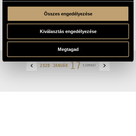
A programra a belépés díjtalan.
A helyfoglalás érkezési
Összes engedélyezése
sorrendben történik.
Kiválasztás engedélyezése
MEGOSZTÁS
Megtagad
17
2026 JANUÁR
SZOMBAT