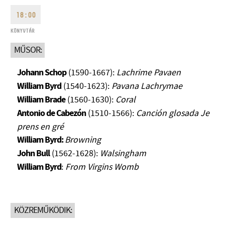
18:00
KÖNYVTÁR
MŰSOR:
Johann Schop
(1590-1667):
Lachrime Pavaen
CÍM
William Byrd
(1540-1623):
Pavana Lachrymae
EMAIL
William Brade
(1560-1630):
Coral
infokozpont@bmc.hu
Antonio de Cabezón
(1510-1566):
Canción glosada Je
TELEFON
prens en gré
William Byrd:
Browning
NYITVA TARTÁS
John Bull
(1562-1628):
Walsingham
William Byrd
:
From Virgins Womb
KÖZREMŰKÖDIK: