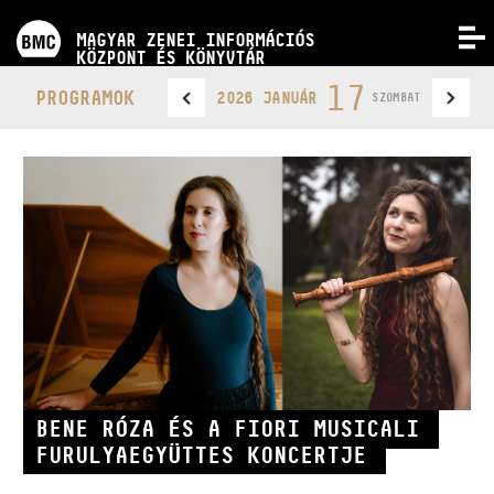
PROGRAMOK
MAGYAR ZENEI INFORMÁCIÓS
MENÜ
KÖZPONT ÉS KÖNYVTÁR
VERSENYEK
17
PROGRAMOK
2026 JANUÁR
SZOMBAT
KÉPZÉSEK
KIADVÁNYOK
RÓLUNK
KAPCSOLAT
BENE RÓZA ÉS A FIORI MUSICALI
VIDEÓ GALÉRIA
FURULYAEGYÜTTES KONCERTJE