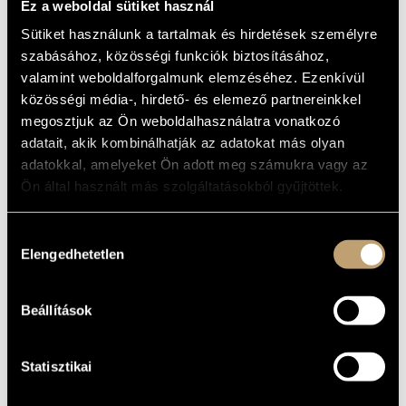
Ez a weboldal sütiket használ
gyakorlat. A finom, törékeny és introvertált
Sütiket használunk a tartalmak és hirdetések személyre
koncertetűd számos szokatlan technikai
szabásához, közösségi funkciók biztosításához,
játékmódban bővelkedik, amely mára nagyon
valamint weboldalforgalmunk elemzéséhez. Ezenkívül
népszerűvé vált és a világ legrangosabb helyein
közösségi média-, hirdető- és elemező partnereinkkel
csendül fel.
megosztjuk az Ön weboldalhasználatra vonatkozó
Lachenmann az 1965-ben írt vonóstriójáról a
adatait, akik kombinálhatják az adatokat más olyan
következőképpen gondolkodik:
"Legkésőbb ennek
adatokkal, amelyeket Ön adott meg számukra vagy az
a műnek a komponálásakor tudatosult bennem,
Ön által használt más szolgáltatásokból gyűjtöttek.
hogy a zenei kifejezés ereje kizárólag a határok
átlépéséből, a darabban szereplő anyagok
Hozzájárulás
átalakításából fakad. A vonóstrióban ez kezdetleges
Elengedhetetlen
kiválasztása
formában megtörtént. Későbbi zeneszerzői
munkáim ennek a kiindulópontjából fejlesztették ki
Beállítások
vízióikat."
Statisztikai
Ernst von Siemens Musikstiftung
A fesztivál az