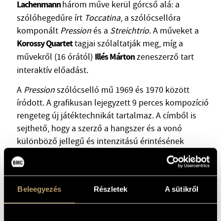
Lachenmann
három műve kerül górcső alá: a
szólóhegedűre írt
Toccatina
, a szólócsellóra
komponált
Pression
és a
Streichtrio
. A műveket a
Korossy Quartet
tagjai szólaltatják meg, míg a
Illés Márton
művekről (16 órától)
zeneszerző tart
interaktív előadást.
A
Pression
szólócselló mű 1969 és 1970 között
íródott. A grafikusan lejegyzett 9 perces kompozíció
rengeteg új játéktechnikát tartalmaz. A címből is
sejthető, hogy a szerző a hangszer és a vonó
különböző jellegű és intenzitású érintésének
("nyomásának") segítségével, kopogtatással,
simogatással, ütögetéssel, dörzsöléssel alakítja ki a
mű hangzásképét.
Beleegyezés
Részletek
A sütikről
Az 1986-ban komponált
Toccatina
eredetileg az Igor
Ozim szerkesztésében megjelenő
"Studien zum
Spielen Neuer Musik für Violine"
kötetbe írt