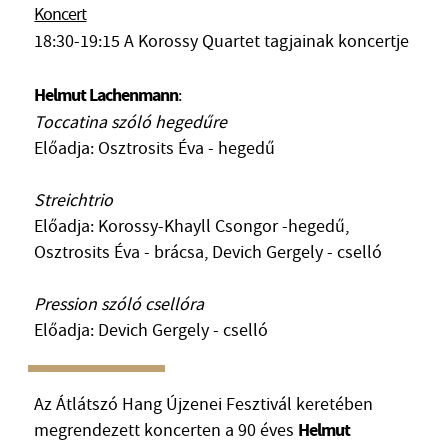
Koncert
MŰVÉSZADATBÁZIS
18:30-19:15 A Korossy Quartet tagjainak koncertje
ZENEMŰ-ADATBÁZIS
Helmut Lachenmann
:
ZENEI KÖNYVTÁR, ONLINE KATALÓGUS
Toccatina szóló hegedűre
Előadja: Osztrosits Éva - hegedű
Streichtrio
Előadja: Korossy-Khayll Csongor -hegedű,
Osztrosits Éva - brácsa, Devich Gergely - cselló
Pression szóló csellóra
Előadja: Devich Gergely - cselló
Az Átlátszó Hang Újzenei Fesztivál keretében
Helmut
megrendezett koncerten a 90 éves