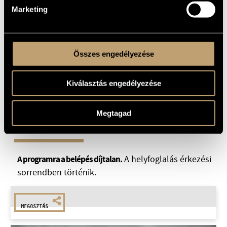
támogatásával valósul meg.
Marketing
Összes engedélyezése
Kiválasztás engedélyezése
Megtagad
A programra a belépés díjtalan.
A helyfoglalás érkezési
sorrendben történik.
MEGOSZTÁS