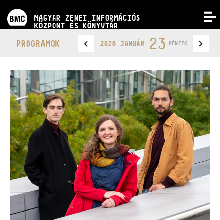
PROGRAMOK
MAGYAR ZENEI INFORMÁCIÓS
MENÜ
KÖZPONT ÉS KÖNYVTÁR
VERSENYEK
23
PROGRAMOK
2026 JANUÁR
PÉNTEK
KÉPZÉSEK
KIADVÁNYOK
RÓLUNK
KAPCSOLAT
VIDEÓ GALÉRIA