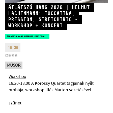
ÁTLÁTSZÓ HANG 2026 | HELMUT
LACHENMANN: TOCCATINA,
PRESSION, STREICHTRIO -
WORKSHOP + KONCERT
CÍM
ÁTLÁTSZÓ HANG ÚJZENEI FESZTIVÁL
18:30
EMAIL
infokozpont@bmc.hu
KÖNYVTÁR
TELEFON
MŰSOR:
NYITVA TARTÁS
Workshop
16:30-18:00 A Korossy Quartet tagjainak nyílt
próbája, workshop Illés Márton vezetésével
szünet