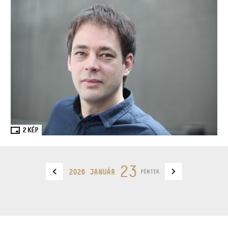
2
KÉP
23
2026 JANUÁR
PÉNTEK