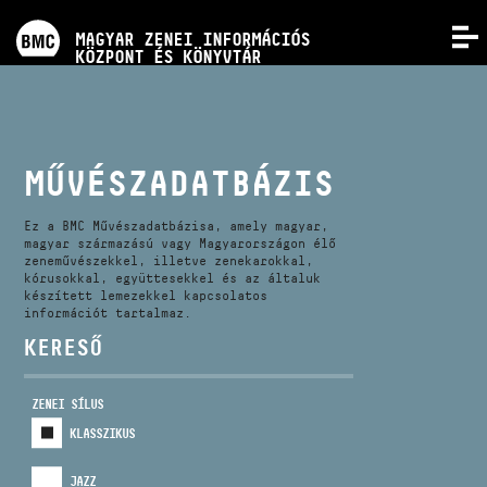
PROGRAMOK
MAGYAR ZENEI INFORMÁCIÓS
MENÜ
KÖZPONT ÉS KÖNYVTÁR
VERSENYEK
KÉPZÉSEK
MŰVÉSZADATBÁZIS
KIADVÁNYOK
Ez a BMC Művészadatbázisa, amely magyar,
magyar származású vagy Magyarországon élő
zeneművészekkel, illetve zenekarokkal,
kórusokkal, együttesekkel és az általuk
RÓLUNK
készített lemezekkel kapcsolatos
információt tartalmaz.
KERESŐ
KAPCSOLAT
ZENEI SÍLUS
VIDEÓ GALÉRIA
KLASSZIKUS
JAZZ