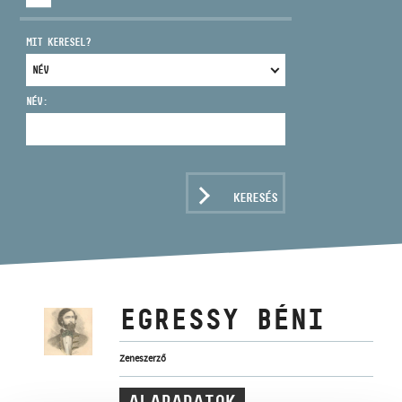
MIT KERESEL?
NÉV:
CÍM
EMAIL
infokozpont@bmc.hu
KERESÉS
TELEFON
NYITVA TARTÁS
EGRESSY BÉNI
Zeneszerző