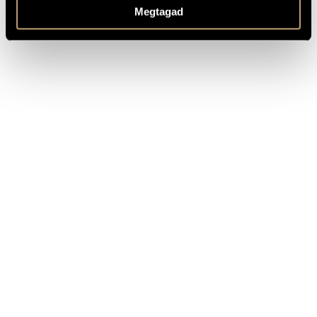
lásd még:
Sugár Miklós
- zeneszerző
Megtagad