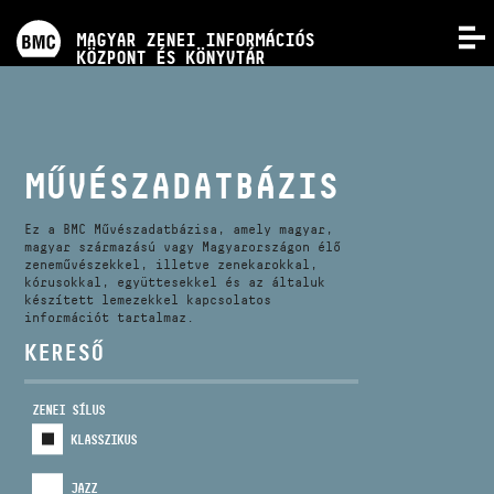
PROGRAMOK
MAGYAR ZENEI INFORMÁCIÓS
MENÜ
KÖZPONT ÉS KÖNYVTÁR
VERSENYEK
KÉPZÉSEK
MŰVÉSZADATBÁZIS
KIADVÁNYOK
Ez a BMC Művészadatbázisa, amely magyar,
magyar származású vagy Magyarországon élő
zeneművészekkel, illetve zenekarokkal,
kórusokkal, együttesekkel és az általuk
RÓLUNK
készített lemezekkel kapcsolatos
információt tartalmaz.
KERESŐ
KAPCSOLAT
ZENEI SÍLUS
VIDEÓ GALÉRIA
KLASSZIKUS
JAZZ