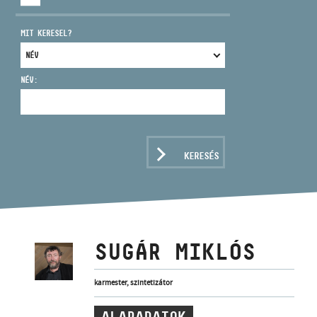
MIT KERESEL?
NÉV:
CÍM
EMAIL
infokozpont@bmc.hu
KERESÉS
TELEFON
NYITVA TARTÁS
SUGÁR MIKLÓS
karmester, szintetizátor